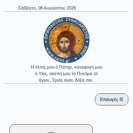
Σάββατο, 08 Αυγούστου 2026
Ἡ ἐλπίς μου ὁ Πατήρ, καταφυγή μου
ὁ Υἱός, σκέπη μου τὸ Πνεῦμα τὸ
ἅγιον, Τριὰς ἁγία, δόξα σοι.
Επιλογές ☰