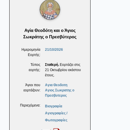
Αγία Θεοδότη και ο Άγιος
Σωκράτης ο Πρεσβύτερος
Ημερομηνία
21/10/2026
Εορτής:
Τύπος
Σταθερή.
Εορτάζει στις
εορτής:
21 Οκτωβρίου εκάστου
έτους.
Άγιοι που
Αγια Θεοδοτη
εορτάζουν:
Αγιος Σωκρατης ο
Πρεσβυτερος
Περιεχόμενα:
Βιογραφία
Αγιογραφίες /
Φωτογραφίες