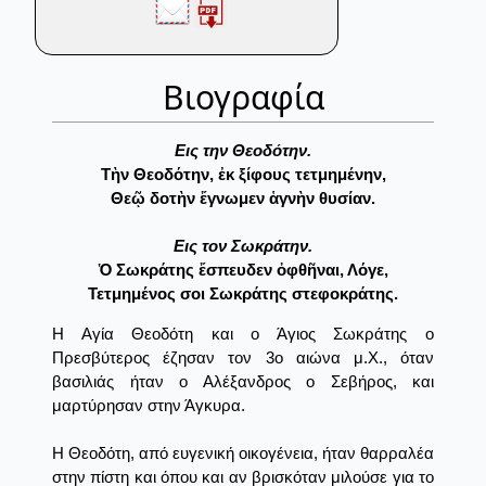
Βιογραφία
Eις την Θεοδότην.
Τὴν Θεοδότην, ἐκ ξίφους τετμημένην,
Θεῷ δοτὴν ἔγνωμεν ἁγνὴν θυσίαν.
Eις τον Σωκράτην.
Ὁ Σωκράτης ἔσπευδεν ὀφθῆναι, Λόγε,
Τετμημένος σοι Σωκράτης στεφοκράτης.
Η Αγία Θεοδότη και ο Άγιος Σωκράτης ο
Πρεσβύτερος έζησαν τον 3ο αιώνα μ.Χ., όταν
βασιλιάς ήταν ο Αλέξανδρος ο Σεβήρος, και
μαρτύρησαν στην Άγκυρα.
Η Θεοδότη, από ευγενική οικογένεια, ήταν θαρραλέα
στην πίστη και όπου και αν βρισκόταν μιλούσε για το