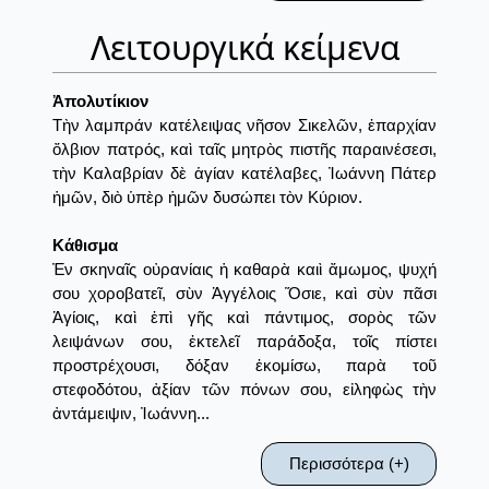
Λειτουργικά κείμενα
Ἀπολυτίκιον
Τὴν λαμπράν κατέλειψας νῆσον Σικελῶν, ἐπαρχίαν
ὄλβιον πατρός, καὶ ταῖς μητρὸς πιστῆς παραινέσεσι,
τὴν Καλαβρίαν δὲ ἁγίαν κατέλαβες, Ἰωάννη Πάτερ
ἡμῶν, διὸ ὑπὲρ ἡμῶν δυσώπει τὸν Κύριον.
Κάθισμα
Ἐν σκηναῖς οὐρανίαις ἡ καθαρὰ καιὶ ἄμωμος, ψυχή
σου χοροβατεῖ, σὺν Ἀγγέλοις Ὅσιε, καὶ σὺν πᾶσι
Ἁγίοις, καὶ ἐπὶ γῆς καὶ πάντιμος, σορὸς τῶν
λειψάνων σου, ἐκτελεῖ παράδοξα, τοῖς πίστει
προστρέχουσι, δόξαν ἐκομίσω, παρὰ τοῦ
στεφοδότου, ἀξίαν τῶν πόνων σου, εἰληφὼς τὴν
ἀντάμειψιν, Ἰωάννη...
Περισσότερα (+)