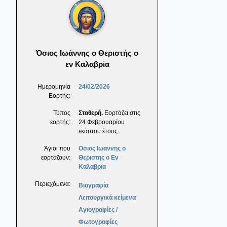
Όσιος Ιωάννης ο Θεριστής ο
εν Καλαβρία
Ημερομηνία
24/02/2026
Εορτής:
Τύπος
Σταθερή.
Εορτάζει στις
εορτής:
24 Φεβρουαρίου
εκάστου έτους.
Άγιοι που
Οσιος Ιωαννης ο
εορτάζουν:
Θεριστης ο Εν
Καλαβρια
Περιεχόμενα:
Βιογραφία
Λειτουργικά κείμενα
Αγιογραφίες /
Φωτογραφίες