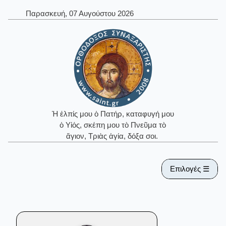
Παρασκευή, 07 Αυγούστου 2026
Ἡ ἐλπίς μου ὁ Πατήρ, καταφυγή μου
ὁ Υἱός, σκέπη μου τὸ Πνεῦμα τὸ
ἅγιον, Τριὰς ἁγία, δόξα σοι.
Επιλογές ☰