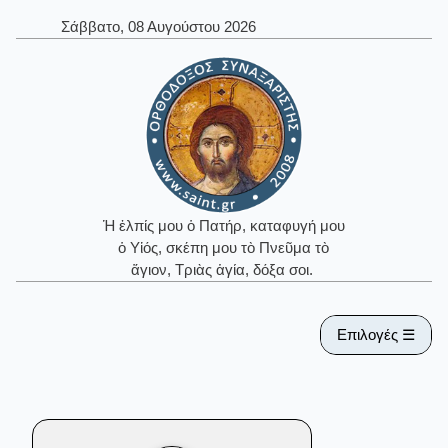
Σάββατο, 08 Αυγούστου 2026
Ἡ ἐλπίς μου ὁ Πατήρ, καταφυγή μου
ὁ Υἱός, σκέπη μου τὸ Πνεῦμα τὸ
ἅγιον, Τριὰς ἁγία, δόξα σοι.
Επιλογές ☰