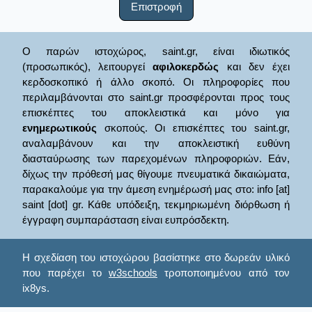
Επιστροφή
Ο παρών ιστοχώρος, saint.gr, είναι ιδιωτικός
(προσωπικός), λειτουργεί
αφιλοκερδώς
και δεν έχει
κερδοσκοπικό ή άλλο σκοπό. Οι πληροφορίες που
περιλαμβάνονται στο saint.gr προσφέρονται προς τους
επισκέπτες του αποκλειστικά και μόνο για
ενημερωτικούς
σκοπούς. Οι επισκέπτες του saint.gr,
αναλαμβάνουν και την αποκλειστική ευθύνη
διασταύρωσης των παρεχομένων πληροφοριών. Εάν,
δίχως την πρόθεσή μας θίγουμε πνευματικά δικαιώματα,
παρακαλούμε για την άμεση ενημέρωσή μας στο: info [at]
saint [dot] gr. Κάθε υπόδειξη, τεκμηριωμένη διόρθωση ή
έγγραφη συμπαράσταση είναι ευπρόσδεκτη.
Η σχεδίαση του ιστοχώρου βασίστηκε στο δωρεάν υλικό
που παρέχει το
w3schools
τροποποιημένου από τον
ix8ys.