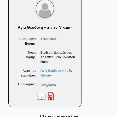
Αγία Θεοδότη «της εν Νίκαια»
Ημερομηνία
17/09/2026
Εορτής:
Τύπος
Σταθερή.
Εορτάζει στις
εορτής:
17 Σεπτεμβρίου εκάστου
έτους.
Άγιοι που
Αγια Θεοδοτη «της Εν
εορτάζουν:
Νικαια»
Περιεχόμενα:
Βιογραφία