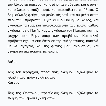
τον λύκον ερχόμενον, και αφίησι τα πρόβατα, και φεύγει·
και ο λύκος αρπάζει αυτά, και σκορπίζει τα πρόβατα. Ο
δε μισθωτός φεύγει, ότι μισθωτός εστί, και ου μέλει αυτώ
περί των προβάτων. Εγώ ειμί ο Ποιμήν ο καλός, και
γινώσκω τα εμά, και γινώσκομαι υπό των εμών. Καθώς
γινώσκει με ο Πατήρ καγώ γινώσκω τον Πατέρα, και την
ψυχήν μου τίθημι, υπέρ των προβάτων. Και αλλά
πρόβατα έχω, ά ουκ έστιν εκ της αυλής ταύτης, κακείνά
με δει αγαγείν, και της φωνής μου, ακούσουσι, και
γενήσεται μία ποίμνη, εις ποιμήν.
Δόξα.
Ταις του Ιεράρχου, πρεσβείαις ελεήμον, εξάλειψον τα
πλήθη, των εμών εγκλημάτων.
Και νυν.
Ταίς της Θεοτόκου, πρεσβείαις ελεήμον, εξάλειψον τα
πλήθη, των εμών εγκλημάτων.