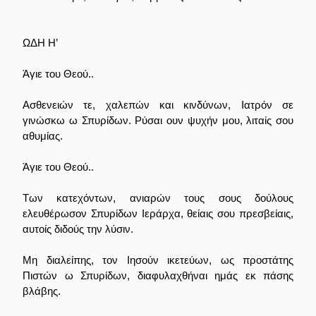
ΩΔΗ Η’
Άγιε του Θεού..
Ασθενειών τε, χαλεπών και κινδύνων, Ιατρόν σε
γινώσκω ω Σπυρίδων. Ρύσαι ουν ψυχήν μου, λιταίς σου
αθυμίας.
Άγιε του Θεού..
Των κατεχόντων, ανιαρών τους σους δούλους
ελευθέρωσον Σπυρίδων Ιεράρχα, θείαις σου πρεσβείαις,
αυτοίς διδούς την λύσιν.
Μη διαλείπης, τον Ιησούν ικετεύων, ως προστάτης
Πιστών ω Σπυρίδων, διαφυλαχθήναι ημάς εκ πάσης
βλάβης.