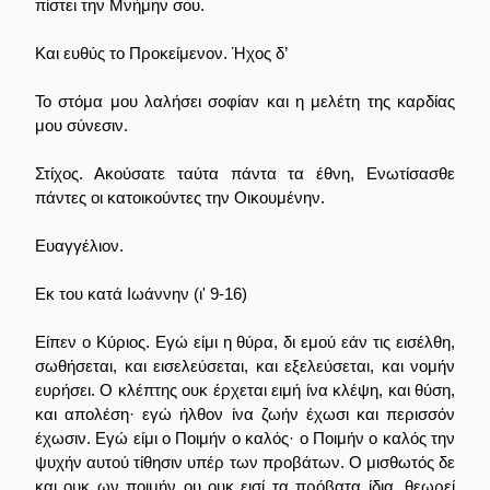
πίστει την Μνήμην σου.
Και ευθύς το Προκείμενον. Ήχος δ’
Το στόμα μου λαλήσει σοφίαν και η μελέτη της καρδίας
μου σύνεσιν.
Στίχος. Ακούσατε ταύτα πάντα τα έθνη, Ενωτίσασθε
πάντες οι κατοικούντες την Οικουμένην.
Ευαγγέλιον.
Εκ του κατά Ιωάννην (ι' 9-16)
Είπεν ο Κύριος. Εγώ είμι η θύρα, δι εμού εάν τις εισέλθη,
σωθήσεται, και εισελεύσεται, και εξελεύσεται, και νομήν
ευρήσει. Ο κλέπτης ουκ έρχεται ειμή ίνα κλέψη, και θύση,
και απολέση· εγώ ήλθον ίνα ζωήν έχωσι και περισσόν
έχωσιν. Εγώ είμι ο Ποιμήν ο καλός· ο Ποιμήν ο καλός την
ψυχήν αυτού τίθησιν υπέρ των προβάτων. Ο μισθωτός δε
και ουκ ων ποιμήν ου ουκ εισί τα πρόβατα ίδια, θεωρεί