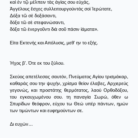
καὶ ἐν τῷ μέλπειν τὰς ἁγίας σου εὐχάς,
Ἀγγέλους ἔσχες συλλειτουργούντάς σοὶ Ἱερώτατε,
Δόξα τῶ σὲ δοξάσαντι,
δόξα τῶ σὲ στεφανώσαντι,
δόξα τῶ ἐνεργοῦντι διὰ σοῦ πάσιν ἰάματα».
Είτα Εκτενής και Απόλυσις, μεθ' ην το εξής.
Ήχος β'. Ότε εκ του ξύλου.
Σκεύος απετέλεσας σαυτόν, Πνεύματος Αγίου τρισμάκαρ,
καθαράς σου την ψυχήν, χρίσμα θείον έλαβες, Αρχιερεύς
γεγονώς, και προστάτης θερμότατος, λαού Ορθοδόξου,
του εγκαυχωμένου σου. τη παναγία Σωρώ, όθεν ω
Σπυρίδων θεόφρον, εύχου τω Θεώ υπέρ πάντων, ημών
των τιμώντων και ευφημούντων σε.
Δι ευχών…