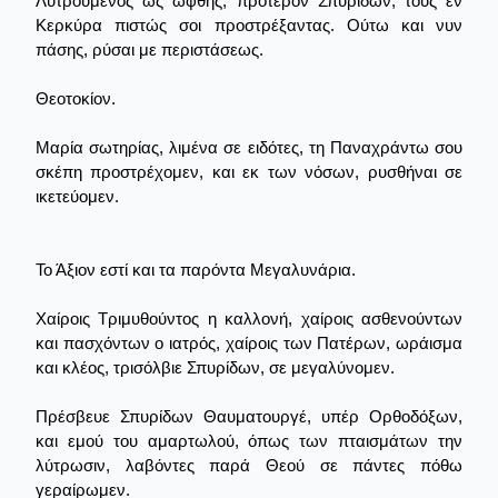
Λυτρούμενος ως ώφθης, πρότερον Σπυρίδων, τους εν
Κερκύρα πιστώς σοι προστρέξαντας. Ούτω και νυν
πάσης, ρύσαι με περιστάσεως.
Θεοτοκίον.
Μαρία σωτηρίας, λιμένα σε ειδότες, τη Παναχράντω σου
σκέπη προστρέχομεν, και εκ των νόσων, ρυσθήναι σε
ικετεύομεν.
Το Άξιον εστί και τα παρόντα Μεγαλυνάρια.
Χαίροις Τριμυθούντος η καλλονή, χαίροις ασθενούντων
και πασχόντων ο ιατρός, χαίροις των Πατέρων, ωράισμα
και κλέος, τρισόλβιε Σπυρίδων, σε μεγαλύνομεν.
Πρέσβευε Σπυρίδων Θαυματουργέ, υπέρ Ορθοδόξων,
και εμού του αμαρτωλού, όπως των πταισμάτων την
λύτρωσιν, λαβόντες παρά Θεού σε πάντες πόθω
γεραίρωμεν.