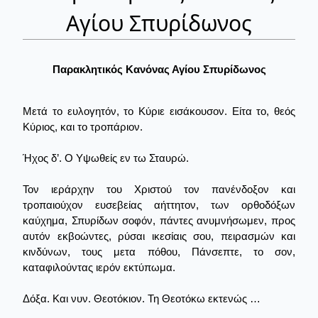
Αγίου Σπυρίδωνος
Παρακλητικός Κανόνας Αγίου Σπυρίδωνος
Μετά το ευλογητόν, το Κύριε εισάκουσον. Είτα το, θεός
Κύριος, και το τροπάριον.
Ήχος δ’. Ο Υψωθείς εν τω Σταυρώ.
Τον ιεράρχην του Χριστού τον πανένδοξον και
τροπαιούχον ευσεβείας αήττητον, των ορθοδόξων
καύχημα, Σπυρίδων σοφόν, πάντες ανυμνήσωμεν, προς
αυτόν εκβοώντες, ρύσαι ικεσίαις σου, πειρασμών και
κινδύνων, τους μετα πόθου, Πάνσεπτε, το σον,
καταφιλούντας ιερόν εκτύπωμα.
Δόξα. Και νυν. Θεοτόκιον. Τη Θεοτόκω εκτενώς …