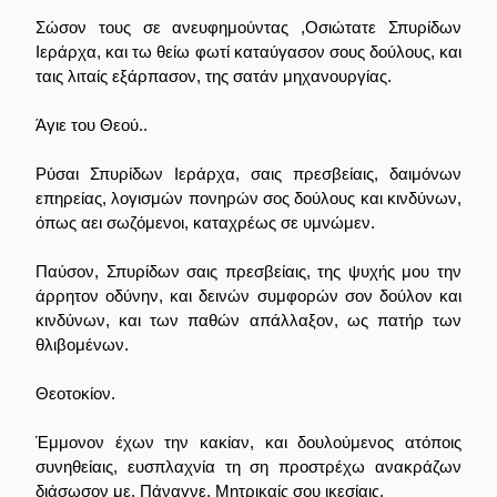
Σώσον τους σε ανευφημούντας ,Οσιώτατε Σπυρίδων
Ιεράρχα, και τω θείω φωτί καταύγασον σους δούλους, και
ταις λιταίς εξάρπασον, της σατάν μηχανουργίας.
Άγιε του Θεού..
Ρύσαι Σπυρίδων Ιεράρχα, σαις πρεσβείαις, δαιμόνων
επηρείας, λογισμών πονηρών σος δούλους και κινδύνων,
όπως αει σωζόμενοι, καταχρέως σε υμνώμεν.
Παύσον, Σπυρίδων σαις πρεσβείαις, της ψυχής μου την
άρρητον οδύνην, και δεινών συμφορών σον δούλον και
κινδύνων, και των παθών απάλλαξον, ως πατήρ των
θλιβομένων.
Θεοτοκίον.
Έμμονον έχων την κακίαν, και δουλούμενος ατόποις
συνηθείαις, ευσπλαχνία τη ση προστρέχω ανακράζων
διάσωσον με, Πάναγνε, Μητρικαίς σου ικεσίαις.