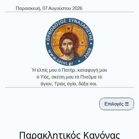
Παρασκευή, 07 Αυγούστου 2026
Ἡ ἐλπίς μου ὁ Πατήρ, καταφυγή μου
ὁ Υἱός, σκέπη μου τὸ Πνεῦμα τὸ
ἅγιον, Τριὰς ἁγία, δόξα σοι.
Επιλογές ☰
Παρακλητικός Κανόνας