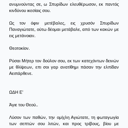
ανυμνούντας σε, ω Σπυρίδων ελευθέρωσον, εκ παντός
κινδύνου ικεσίαις σου.
Ως τον όφιν μετέβαλες, εις χρυσόν Σπυρίδων
Παναγιώτατε, ούτω δέομαι μετάβαλε, από των κακών με
εις μετάνοιαν.
Θεοτοκίον.
Ρύσαι Μήτερ τον δούλον σου, εκ των κατεχόντων δεινών
με θλίψεων, επι σοι γαρ ανατίθημι πάσαν την ελπίδαν
Αειπάρθενε.
ΩΔΗ Ε’
Άγιε του Θεού..
Λύσον των παθών, την ομίχλη Αγιώτατε, τη φωταγωγία
των σεπτών σου λιτών, και προς τρίβους, βίου με