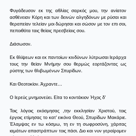
Φυγάδευσον εκ της αθλίας σαρκός μου, την ανίατον
ασθένειαν Κόρη και των δεινών αλγηδόνων με ρύσαι και
θεραπείαν τελείαν μοι δώρησαι και σώσον με τον επι σοι,
πεποιθότα ταις θείαις πρεσβείαις σου.
Διάσωσον.
Εκ θλίψεων και εκ παντοίων κινδύνων λύτρωσαι Ιεράρχα
τους την θείαν Μνήμην σου θερμώς εορτάζοντας ως
ρύστης των θλιβωμένων Σπυρίδων.
Και Θεοτοκίον. Άχραντε…
Ο Ιερεύς μνημονεύει. Είτα το κοντάκιον Ήχος δ’
Τοις λόγοις εκόσμησας ,την εκκλησίαν Χριστού, τοις
έργοις ετίμησας το κατ’ εικόνα Θεού, Σπυρίδων Μακάριε.
Έλαμψας εν τω κόσμω, τη εν τη σωφροσύνη, χάριτας
ιαμάτων απαστράπτων τοις πάσι. Διο και νυν γεραίρομεν