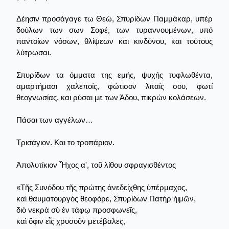
Δέησιν προσάγαγε τω Θεώ, Σπυρίδων Παμμάκαρ, υπέρ
δούλων των σων Σοφέ, των τυραννουμένων, υπό
παντοίων νόσων, θλίψεων και κινδύνου, και τούτους
λύτρωσαι.
Σπυρίδων τα όμματα της εμής, ψυχής τυφλωθέντα,
αμαρτήμασι χαλεποίς, φώτισον λιταίς σου, φωτί
θεογνωσίας, και ρύσαι με των Άδου, πικρών κολάσεων.
Πάσαι των αγγέλων…
Τρισάγιον. Και το τροπάριον.
Ἀπολυτίκιον Ἦχος α', τοῦ λίθου σφραγισθέντος
«Τῆς Συνόδου τῆς πρώτης ἀνεδείχθης ὑπέρμαχος,
καὶ θαυματουργὸς θεοφόρε, Σπυρίδων Πατὴρ ἠιμῶν,
διὸ νεκρὰ σὺ ἐν τάφῳ προσφωνεῖς,
καὶ ὄφιν εἷς χρυσοῦν μετέβαλες,