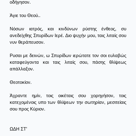
οδήγησον.
Άγιε του Θεού..
Νόσων ιατρός, και κινδύνων ρύστης ένθεος, συ
ανεδείχθης Σπυρίδων Ιερέ. Διο ψυχήν μου, ταις λιταίς σου
νυν θεράπευσον.
Ρυσαι με δεινών, ω Σπυρίδων ιερώτατε τον σοι ευλαβώς
καταφεύγοντα και ταις λιταίς σου, πάσης θλίψεως
απάλλαξον.
Θεοτοκίον.
Άχραντε ημίν, τοις οικέταις σου χορηγήσον, τοις
κατεχομένοις υπο των θλίψεων την σωτηρίαν, μεσιτείαις
σου προς Κύριον.
ΩΔΗ ΣΤ’