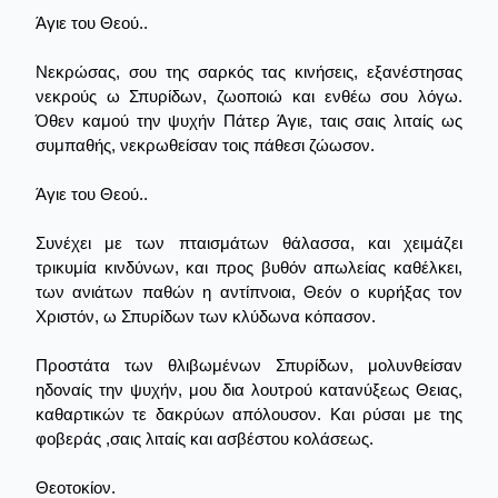
Άγιε του Θεού..
Νεκρώσας, σου της σαρκός τας κινήσεις, εξανέστησας
νεκρούς ω Σπυρίδων, ζωοποιώ και ενθέω σου λόγω.
Όθεν καμού την ψυχήν Πάτερ Άγιε, ταις σαις λιταίς ως
συμπαθής, νεκρωθείσαν τοις πάθεσι ζώωσον.
Άγιε του Θεού..
Συνέχει με των πταισμάτων θάλασσα, και χειμάζει
τρικυμία κινδύνων, και προς βυθόν απωλείας καθέλκει,
των ανιάτων παθών η αντίπνοια, Θεόν ο κυρήξας τον
Χριστόν, ω Σπυρίδων των κλύδωνα κόπασον.
Προστάτα των θλιβωμένων Σπυρίδων, μολυνθείσαν
ηδοναίς την ψυχήν, μου δια λουτρού κατανύξεως Θειας,
καθαρτικών τε δακρύων απόλουσον. Και ρύσαι με της
φοβεράς ,σαις λιταίς και ασβέστου κολάσεως.
Θεοτοκίον.