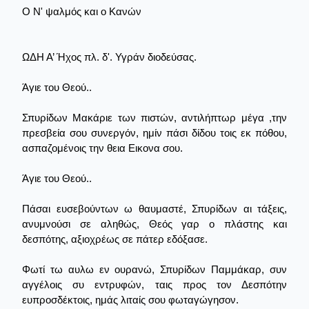
Ο Ν' ψαλμός και ο Κανών
ΩΔΗ Α’ Ήχος πλ. δ'. Υγράν διοδεύσας.
Άγιε του Θεού..
Σπυρίδων Μακάριε των πιστών, αντιλήπτωρ μέγα ,την
πρεσβεία σου συνεργόν, ημίν πάσι δίδου τοις εκ πόθου,
ασπαζομένοις την θεια Εικονα σου.
Άγιε του Θεού..
Πάσαι ευσεβούντων ω θαυμαστέ, Σπυρίδων αι τάξεις,
ανυμνούσι σε αληθώς, Θεός γαρ ο πλάστης και
δεσπότης, αξιοχρέως σε πάτερ εδόξασε.
Φωτί τω αυλω εν ουρανώ, Σπυρίδων Παμμάκαρ, συν
αγγέλοις συ εντρυφών, ταις προς τον Δεσπότην
ευπροσδέκτοις, ημάς λιταίς σου φωταγώγησον.