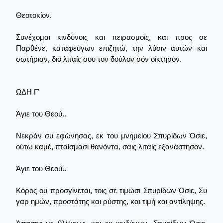
Θεοτοκίον.
Συνέχομαι κινδύνοις και πειρασμοίς, και προς σε
Παρθένε, καταφεύγων επιζητώ, την λύσιν αυτών και
σωτήριαν, διο λιταίς σου τον δούλον σόν οίκτηρον.
ΩΔΗ Γ’
Άγιε του Θεού..
Νεκράν συ εφώνησας, εκ του μνημείου Σπυρίδων Όσιε,
ούτω καμέ, πταίσμασι θανόντα, σαις λιταίς εξανάστησον.
Άγιε του Θεού..
Κόρος ου προσγίνεται, τοις σε τιμώσι Σπυρίδων Όσιε, Συ
γαρ ημών, προστάτης και ρύστης, και τιμή και αντίληψης.