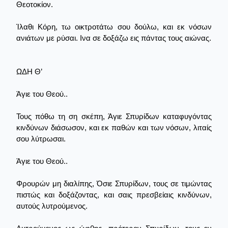
Θεοτοκίον.
Ίλαθι Κόρη, τω οικτροτάτω σου δούλω, και εκ νόσων
ανιάτων με ρύσαι. Ινα σε δοξάζω εις πάντας τους αιώνας.
ΩΔΗ Θ’
Άγιε του Θεού..
Τους πόθω τη ση σκέπη, Άγιε Σπυρίδων καταφυγόντας
κινδύνων διάσωσον, και εκ παθών και των νόσων, λιταίς
σου λύτρωσαι.
Άγιε του Θεού..
Φρουρών μη διαλίπης, Όσιε Σπυρίδων, τους σε τιμώντας
πιστώς και δοξάζοντας, και σαις πρεσβείαις κινδύνων,
αυτούς λυτρούμενος.