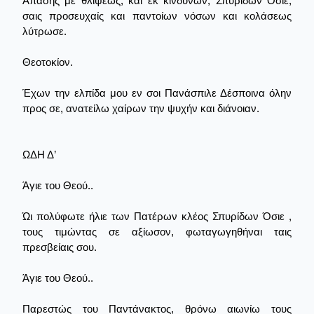
Άπασης με θλίψεως, και εκ κινδύνων, Σπυρίδων Όσιε,
σαις προσευχαίς και παντοίων νόσων και κολάσεως
λύτρωσε.
Θεοτοκίον.
Έχων την ελπίδα μου εν σοι Πανάσπιλε Δέσποινα όλην
προς σε, ανατείλω χαίρων την ψυχήν και διάνοιαν.
ΩΔΗ Δ’
Άγιε του Θεού..
Ώι πολύφωτε ήλιε των Πατέρων κλέος Σπυρίδων Όσιε ,
τους τιμώντας σε αξίωσον, φωταγωγηθήναι ταις
πρεσβείαις σου.
Άγιε του Θεού..
Παρεστώς του Παντάνακτος, θρόνω αιωνίω τους