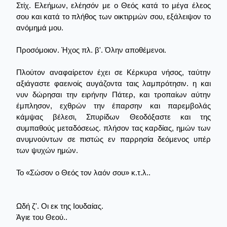
Στίχ. Ελεήμων, ελέησόν με ο Θεός κατά το μέγα έλεος
σου και κατά το πλήθος των οικτιρμών σου, εξάλειψον το
ανόμημά μου.
Προσόμοιον. Ήχος πλ. β'. Όλην αποθέμενοι.
Πλούτον αναφαίρετον έχει σε Κέρκυρα νήσος, ταύτην
αξιάγαστε φαεινοίς αυγάζοντα ταις λαμπρότησιν. η και
νυν δώρησαι την ειρήνην Πάτερ, και τροπαίων αύτην
έμπλησον, εχθρών την έπαρσην και παρεμβολάς
κάμψας βέλεσι, Σπυρίδων Θεοδόξαστε και της
συμπαθούς μεταδόσεως. πλήσον τας καρδίας, ημών των
ανυμνούντων σε πιστώς εν παρρησία δεόμενος υπέρ
των ψυχών ημών.
Το «Σώσον ο Θεός τον λαόν σου» κ.τ.λ..
Ωδή ζ'. Οι εκ της Ιουδαίας.
Άγιε του Θεού..