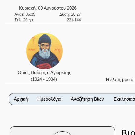
Κυριακή, 09 Αυγούστου 2026
Ανατ: 06:35
Δύση: 20:27
Σελ. 26 ημ.
221-144
Όσιος Παΐσιος ο Αγιορείτης
(1924 - 1994)
Ἡ ἐλπίς μου ὁ
Αρχική
Ημερολόγιο
Αναζήτηση Βίων
Εκκλησιασ
Βι