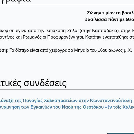
Ζώνην τιμίαν τη βασιλ
Βασίλισσα πάντιμε Θε
κόμιση έγινε από την επισκοπή Ζήλα (στην Καππαδοκία) στην Κω
ντίνος και Ρωμανός οι Προφυρογέννητοι. Κατόπιν εναποτέθηκε στ
ωση
: Το δίστιχο είναι από χειρόγραφο Μηναίο του 16ου αιώνος μ.Χ.
τικές συνδέσεις
Σύναξη της Παναγίας Χαλκοπρατείων στην Κωνσταντινούπολη
Ανάμνηση των Εγκαινίων του Ναού της Θεοτόκου «ἐν τοῖς Χαλκ