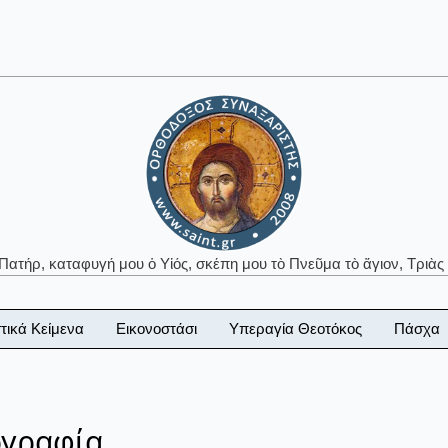
 Πατήρ, καταφυγή μου ὁ Υἱός, σκέπη μου τὸ Πνεῦμα τὸ ἅγιον, Τριὰς 
τικά Κείμενα
Εικονοστάσι
Υπεραγία Θεοτόκος
Πάσχα
ογραφία