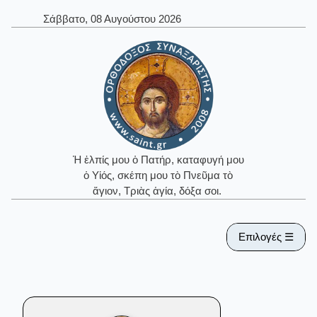
Σάββατο, 08 Αυγούστου 2026
Ἡ ἐλπίς μου ὁ Πατήρ, καταφυγή μου
ὁ Υἱός, σκέπη μου τὸ Πνεῦμα τὸ
ἅγιον, Τριὰς ἁγία, δόξα σοι.
Επιλογές ☰