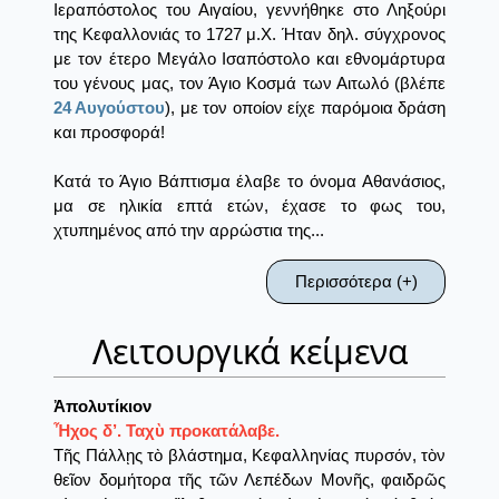
Ιεραπόστολος του Αιγαίου, γεννήθηκε στο Ληξούρι
της Κεφαλλονιάς το 1727 μ.Χ. Ήταν δηλ. σύγχρονος
με τον έτερο Μεγάλο Ισαπόστολο και εθνομάρτυρα
του γένους μας, τον Άγιο Κοσμά των Αιτωλό (βλέπε
24 Αυγούστου
), με τον οποίον είχε παρόμοια δράση
και προσφορά!
Κατά το Άγιο Βάπτισμα έλαβε το όνομα Αθανάσιος,
μα σε ηλικία επτά ετών, έχασε το φως του,
χτυπημένος από την αρρώστια της...
Περισσότερα (+)
Λειτουργικά κείμενα
Ἀπολυτίκιον
Ἦχος δ’. Ταχὺ προκατάλαβε.
Τῆς Πάλλῃς τὸ βλάστημα, Κεφαλληνίας πυρσόν, τὸν
θεῖον δομήτορα τῆς τῶν Λεπέδων Μονῆς, φαιδρῶς