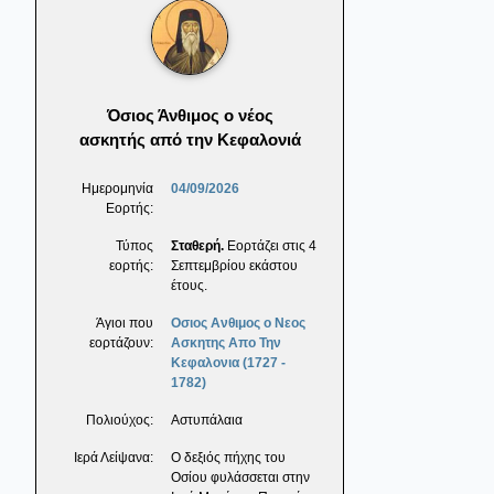
Όσιος Άνθιμος ο νέος
ασκητής από την Κεφαλονιά
Ημερομηνία
04/09/2026
Εορτής:
Τύπος
Σταθερή.
Εορτάζει στις 4
εορτής:
Σεπτεμβρίου εκάστου
έτους.
Άγιοι που
Οσιος Ανθιμος ο Νεος
εορτάζουν:
Ασκητης Απο Την
Κεφαλονια (1727 -
1782)
Πολιούχος:
Αστυπάλαια
Ιερά Λείψανα:
Ο δεξιός πήχης του
Οσίου φυλάσσεται στην