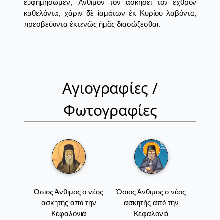
εὐφημήσωμεν, Ἄνθιμον τὸν ἀσκήσει τὸν ἐχθρὸν
καθελόντα, χάριν δὲ ἰαμάτων ἐκ Κυρίου λαβόντα,
πρεσβεύοντα ἐκτενῶς ἠμᾶς διασώζεσθαι.
Αγιογραφίες /
Φωτογραφίες
Όσιος Άνθιμος ο νέος
Όσιος Άνθιμος ο νέος
ασκητής από την
ασκητής από την
Κεφαλονιά
Κεφαλονιά