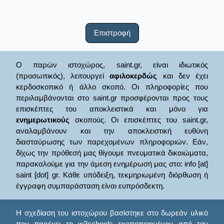
Επιστροφή
Ο παρών ιστοχώρος, saint.gr, είναι ιδιωτικός
(προσωπικός), λειτουργεί
αφιλοκερδώς
και δεν έχει
κερδοσκοπικό ή άλλο σκοπό. Οι πληροφορίες που
περιλαμβάνονται στο saint.gr προσφέρονται προς τους
επισκέπτες του αποκλειστικά και μόνο για
ενημερωτικούς
σκοπούς. Οι επισκέπτες του saint.gr,
αναλαμβάνουν και την αποκλειστική ευθύνη
διασταύρωσης των παρεχομένων πληροφοριών. Εάν,
δίχως την πρόθεσή μας θίγουμε πνευματικά δικαιώματα,
παρακαλούμε για την άμεση ενημέρωσή μας στο: info [at]
saint [dot] gr. Κάθε υπόδειξη, τεκμηριωμένη διόρθωση ή
έγγραφη συμπαράσταση είναι ευπρόσδεκτη.
Η σχεδίαση του ιστοχώρου βασίστηκε στο δωρεάν υλικό
που παρέχει το
w3schools
τροποποιημένου από τον