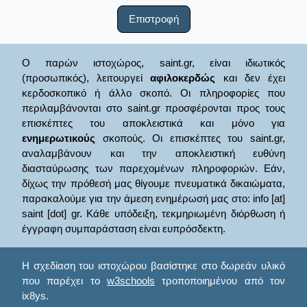
Επιστροφή
Ο παρών ιστοχώρος, saint.gr, είναι ιδιωτικός
(προσωπικός), λειτουργεί
αφιλοκερδώς
και δεν έχει
κερδοσκοπικό ή άλλο σκοπό. Οι πληροφορίες που
περιλαμβάνονται στο saint.gr προσφέρονται προς τους
επισκέπτες του αποκλειστικά και μόνο για
ενημερωτικούς
σκοπούς. Οι επισκέπτες του saint.gr,
αναλαμβάνουν και την αποκλειστική ευθύνη
διασταύρωσης των παρεχομένων πληροφοριών. Εάν,
δίχως την πρόθεσή μας θίγουμε πνευματικά δικαιώματα,
παρακαλούμε για την άμεση ενημέρωσή μας στο: info [at]
saint [dot] gr. Κάθε υπόδειξη, τεκμηριωμένη διόρθωση ή
έγγραφη συμπαράσταση είναι ευπρόσδεκτη.
Η σχεδίαση του ιστοχώρου βασίστηκε στο δωρεάν υλικό
που παρέχει το
w3schools
τροποποιημένου από τον
ix8ys.