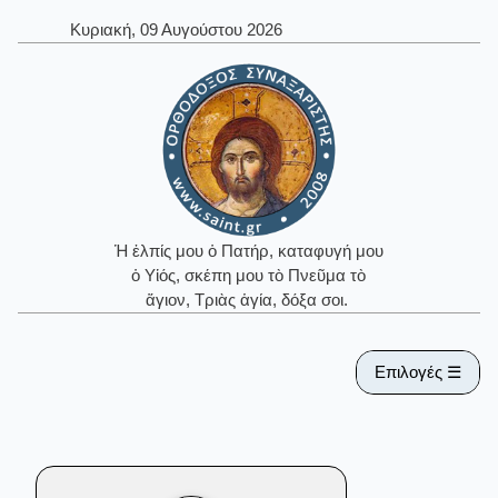
Κυριακή, 09 Αυγούστου 2026
Ἡ ἐλπίς μου ὁ Πατήρ, καταφυγή μου
ὁ Υἱός, σκέπη μου τὸ Πνεῦμα τὸ
ἅγιον, Τριὰς ἁγία, δόξα σοι.
Επιλογές ☰