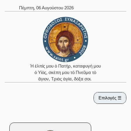
Πέμπτη, 06 Αυγούστου 2026
Ἡ ἐλπίς μου ὁ Πατήρ, καταφυγή μου
ὁ Υἱός, σκέπη μου τὸ Πνεῦμα τὸ
ἅγιον, Τριὰς ἁγία, δόξα σοι.
Επιλογές ☰