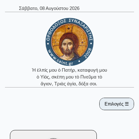
Σάββατο, 08 Αυγούστου 2026
Ἡ ἐλπίς μου ὁ Πατήρ, καταφυγή μου
ὁ Υἱός, σκέπη μου τὸ Πνεῦμα τὸ
ἅγιον, Τριὰς ἁγία, δόξα σοι.
Επιλογές ☰