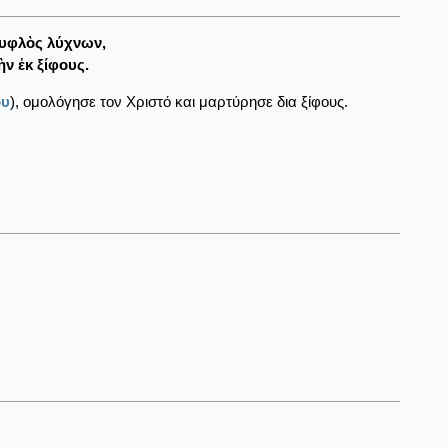
υφλὸς λύχνων,
ν ἐκ ξίφους.
ου
), ομολόγησε τον Χριστό και μαρτύρησε δια ξίφους.