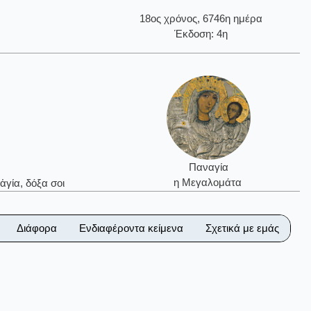
18ος χρόνος, 6746η ημέρα
Έκδοση: 4η
Παναγία
η Μεγαλομάτα
ἁγία, δόξα σοι
Διάφορα
Ενδιαφέροντα κείμενα
Σχετικά με εμάς