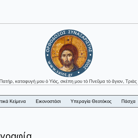
 Πατήρ, καταφυγή μου ὁ Υἱός, σκέπη μου τὸ Πνεῦμα τὸ ἅγιον, Τριὰς 
τικά Κείμενα
Εικονοστάσι
Υπεραγία Θεοτόκος
Πάσχα
ογραφία