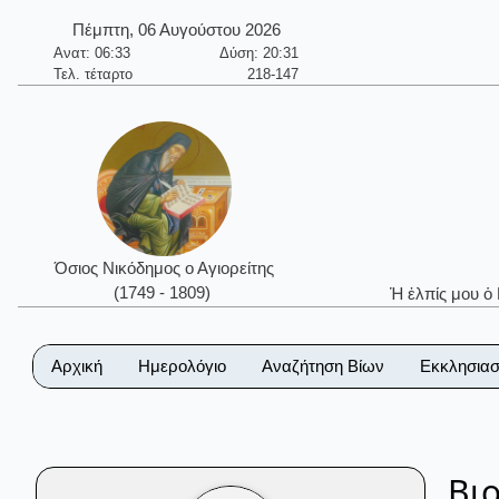
Πέμπτη, 06 Αυγούστου 2026
Ανατ: 06:33
Δύση: 20:31
Τελ. τέταρτο
218-147
Όσιος Νικόδημος ο Αγιορείτης
(1749 - 1809)
Ἡ ἐλπίς μου ὁ
Αρχική
Ημερολόγιο
Αναζήτηση Βίων
Εκκλησιασ
Βι