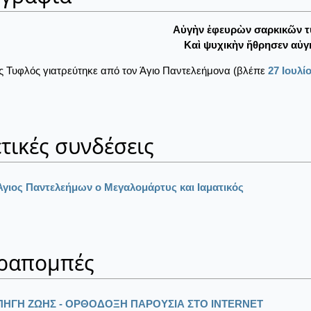
Αὐγὴν ἐφευρὼν σαρκικῶν τ
Καὶ ψυχικὴν ἤθρησεν αὐγὴ
ς Τυφλός γιατρεύτηκε από τον Άγιο Παντελεήμονα (βλέπε
27 Ιουλί
τικές συνδέσεις
Άγιος Παντελεήμων ο Μεγαλομάρτυς και Ιαματικός
ραπομπές
ΠΗΓΗ ΖΩΗΣ - ΟΡΘΟΔΟΞΗ ΠΑΡΟΥΣΙΑ ΣΤΟ ΙΝΤΕRΝΕΤ