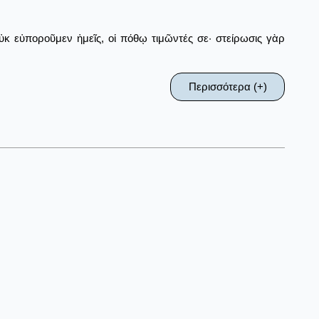
κ εὐποροῦμεν ἡμεῖς, οἱ πόθῳ τιμῶντές σε· στείρωσις γὰρ
Περισσότερα (+)