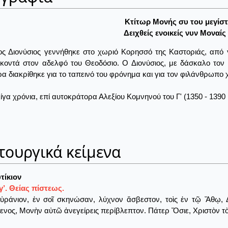
Kτίτωρ Mονής συ του μεγίσ
Δειχθείς ενοικείς νυν Mοναίς
ς Διονύσιος γεννήθηκε στο χωριό Κορησσό της Καστοριάς, από γ
κοντά στον αδελφό του Θεοδόσιο. Ο Διονύσιος, με δάσκαλο τον 
α διακρίθηκε για το ταπεινό του φρόνημα και για τον φιλάνθρωπο 
ίγα χρόνια, επί αυτοκράτορα Αλεξίου Κομνηνού του Γ' (1350 - 1390 
τουργικά κείμενα
τίκιον
’. Θείας πίστεως.
ράνιον, ἐν σοῖ σκηνώσαν, λύχνον ἄσβεστον, τοὶς ἐν τῷ Ἄθῳ, 
ενος, Μονὴν αὐτῶ ἀνεγείρεις περίβλεπτον. Πάτερ Ὅσιε, Χριστὸν τὸ