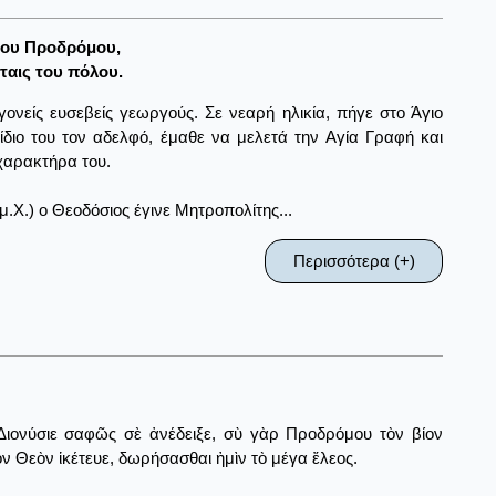
του Προδρόμου,
 ταις του πόλου.
ονείς ευσεβείς γεωργούς. Σε νεαρή ηλικία, πήγε στο Άγιο
ίδιο του τον αδελφό, έμαθε να μελετά την Αγία Γραφή και
χαρακτήρα του.
μ.Χ.) ο Θεοδόσιος έγινε Μητροπολίτης...
Περισσότερα (+)
Διονύσιε σαφῶς σὲ ἀνέδειξε, σὺ γὰρ Προδρόμου τὸν βίον
ν Θεὸν ἱκέτευε, δωρήσασθαι ἠμὶν τὸ μέγα ἔλεος.