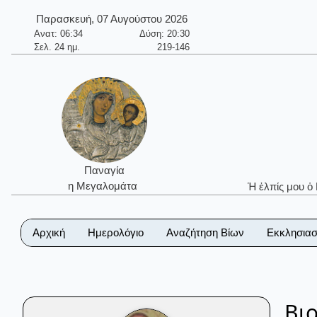
Παρασκευή, 07 Αυγούστου 2026
Ανατ: 06:34
Δύση: 20:30
Σελ. 24 ημ.
219-146
Παναγία
η Μεγαλομάτα
Ἡ ἐλπίς μου ὁ
Αρχική
Ημερολόγιο
Αναζήτηση Βίων
Εκκλησιασ
Βι