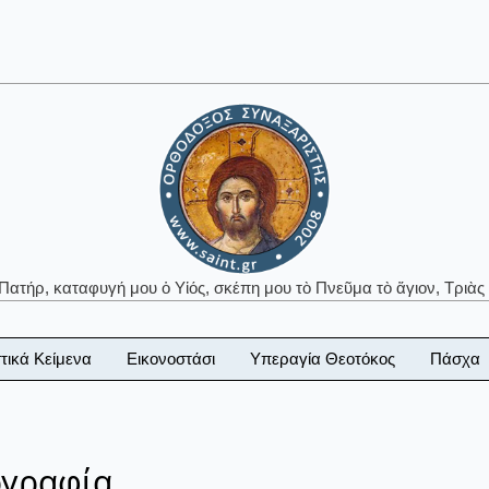
 Πατήρ, καταφυγή μου ὁ Υἱός, σκέπη μου τὸ Πνεῦμα τὸ ἅγιον, Τριὰς 
τικά Κείμενα
Εικονοστάσι
Υπεραγία Θεοτόκος
Πάσχα
ογραφία