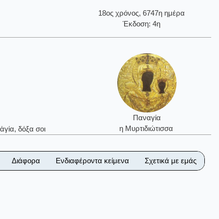
18ος χρόνος, 6747η ημέρα
Έκδοση: 4η
Παναγία
η Μυρτιδιώτισσα
ἁγία, δόξα σοι
Διάφορα
Ενδιαφέροντα κείμενα
Σχετικά με εμάς