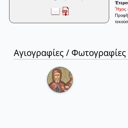
Έτερο
Ἦχος 
Προφῆτ
τεκούσ
Αγιογραφίες / Φωτογραφίες