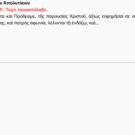
ν Ἀπολυτίκιον
δ’. Ταχύ προκατάλαβε.
α καὶ Πρόδρομε, τῆς παρουσίας Χριστοῦ, ἀξίως εὐφημῆσαί σε οὐ
ης, καὶ πατρὸς ἀφωνία, λέλυνται τῇ ἐνδόξῳ, καὶ...