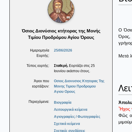
Ο Όσιο
Όσιος Διονύσιος κτήτορας της Μονής
Όρος, 
Τιμίου Προδρόμου Αγίου Όρους
γρήγορ
Ημερομηνία
25/06/2026
Μετά λ
Εορτής:
Τύπος εορτής:
Σταθερή.
Εορτάζει στις 25
Ιουνίου εκάστου έτους.
Άγιοι που
Οσιος Διονυσιος Κτητορας Της
Λει
εορτάζουν:
Μονης Τιμιου Προδρομου
Αγιου Ορους
Περιεχόμενα:
Ἀπολυ
Βιογραφία
Ἦχος γ
Λειτουργικά κείμενα
Φῶς οὐ
Αγιογραφίες / Φωτογραφίες
μιμούμ
Σχετικά κείμενα
Σχετικές συνδέσεις