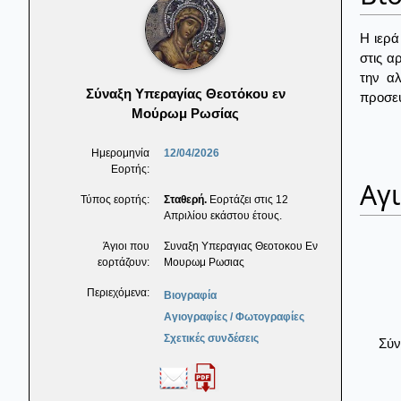
Η ιερά
στις α
την α
Σύναξη Υπεραγίας Θεοτόκου εν
προσευ
Μούρωμ Ρωσίας
Ημερομηνία
12/04/2026
Εορτής:
Αγ
Τύπος εορτής:
Σταθερή.
Εορτάζει στις 12
Απριλίου εκάστου έτους.
Άγιοι που
Συναξη Υπεραγιας Θεοτοκου Εν
εορτάζουν:
Μουρωμ Ρωσιας
Περιεχόμενα:
Βιογραφία
Αγιογραφίες / Φωτογραφίες
Σχετικές συνδέσεις
Σύν