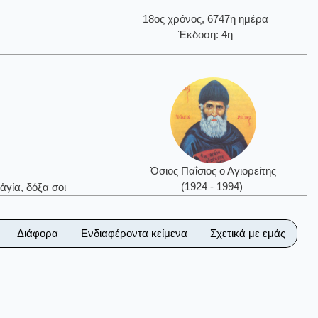
18ος χρόνος, 6747η ημέρα
Έκδοση: 4η
Όσιος Παΐσιος ο Αγιορείτης
(1924 - 1994)
ἁγία, δόξα σοι
Διάφορα
Ενδιαφέροντα κείμενα
Σχετικά με εμάς