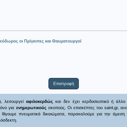
 Θεόδωρος οι Πρίγκιπες και Θαυματουργοί
Επιστροφή
), λειτουργεί
αφιλοκερδώς
και δεν έχει κερδοσκοπικό ή άλλο 
μόνο για
ενημερωτικούς
σκοπούς. Οι επισκέπτες του saint.gr, α
γουμε πνευματικά δικαιώματα, παρακαλούμε για την άμεση ενημ
όσδεκτη.