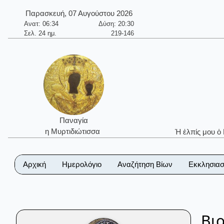
Παρασκευή, 07 Αυγούστου 2026
Ανατ: 06:34
Δύση: 20:30
Σελ. 24 ημ.
219-146
Παναγία
η Μυρτιδιώτισσα
Ἡ ἐλπίς μου ὁ
Αρχική
Ημερολόγιο
Αναζήτηση Βίων
Εκκλησιασ
Βι