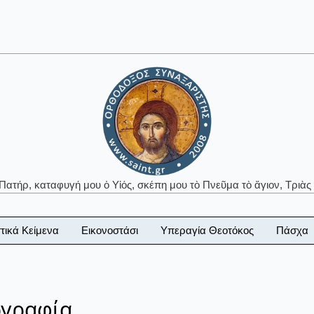
 Πατήρ, καταφυγή μου ὁ Υἱός, σκέπη μου τὸ Πνεῦμα τὸ ἅγιον, Τριὰς 
τικά Κείμενα
Εικονοστάσι
Υπεραγία Θεοτόκος
Πάσχα
ογραφία