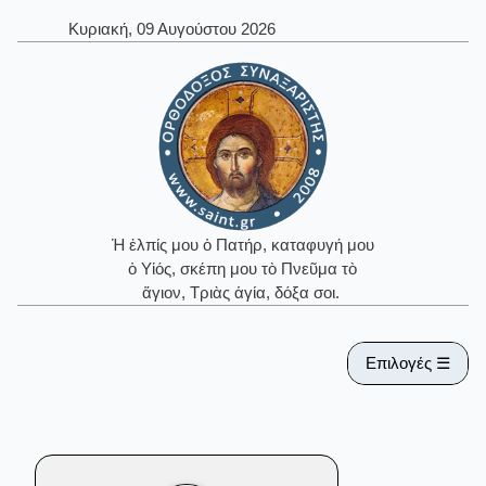
Κυριακή, 09 Αυγούστου 2026
Ἡ ἐλπίς μου ὁ Πατήρ, καταφυγή μου
ὁ Υἱός, σκέπη μου τὸ Πνεῦμα τὸ
ἅγιον, Τριὰς ἁγία, δόξα σοι.
Επιλογές ☰