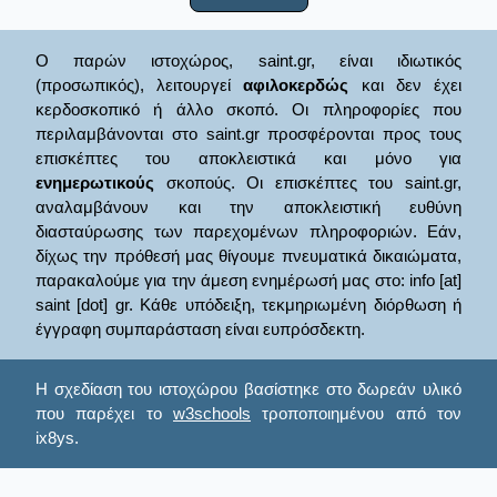
Ο παρών ιστοχώρος, saint.gr, είναι ιδιωτικός
(προσωπικός), λειτουργεί
αφιλοκερδώς
και δεν έχει
κερδοσκοπικό ή άλλο σκοπό. Οι πληροφορίες που
περιλαμβάνονται στο saint.gr προσφέρονται προς τους
επισκέπτες του αποκλειστικά και μόνο για
ενημερωτικούς
σκοπούς. Οι επισκέπτες του saint.gr,
αναλαμβάνουν και την αποκλειστική ευθύνη
διασταύρωσης των παρεχομένων πληροφοριών. Εάν,
δίχως την πρόθεσή μας θίγουμε πνευματικά δικαιώματα,
παρακαλούμε για την άμεση ενημέρωσή μας στο: info [at]
saint [dot] gr. Κάθε υπόδειξη, τεκμηριωμένη διόρθωση ή
έγγραφη συμπαράσταση είναι ευπρόσδεκτη.
Η σχεδίαση του ιστοχώρου βασίστηκε στο δωρεάν υλικό
που παρέχει το
w3schools
τροποποιημένου από τον
ix8ys.