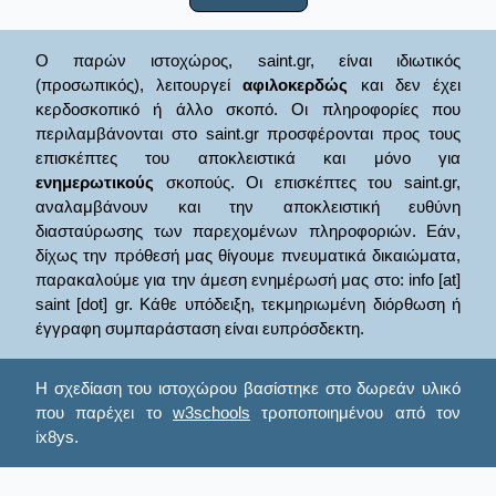
Ο παρών ιστοχώρος, saint.gr, είναι ιδιωτικός
(προσωπικός), λειτουργεί
αφιλοκερδώς
και δεν έχει
κερδοσκοπικό ή άλλο σκοπό. Οι πληροφορίες που
περιλαμβάνονται στο saint.gr προσφέρονται προς τους
επισκέπτες του αποκλειστικά και μόνο για
ενημερωτικούς
σκοπούς. Οι επισκέπτες του saint.gr,
αναλαμβάνουν και την αποκλειστική ευθύνη
διασταύρωσης των παρεχομένων πληροφοριών. Εάν,
δίχως την πρόθεσή μας θίγουμε πνευματικά δικαιώματα,
παρακαλούμε για την άμεση ενημέρωσή μας στο: info [at]
saint [dot] gr. Κάθε υπόδειξη, τεκμηριωμένη διόρθωση ή
έγγραφη συμπαράσταση είναι ευπρόσδεκτη.
Η σχεδίαση του ιστοχώρου βασίστηκε στο δωρεάν υλικό
που παρέχει το
w3schools
τροποποιημένου από τον
ix8ys.