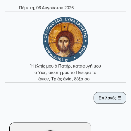
Πέμπτη, 06 Αυγούστου 2026
Ἡ ἐλπίς μου ὁ Πατήρ, καταφυγή μου
ὁ Υἱός, σκέπη μου τὸ Πνεῦμα τὸ
ἅγιον, Τριὰς ἁγία, δόξα σοι.
Επιλογές ☰