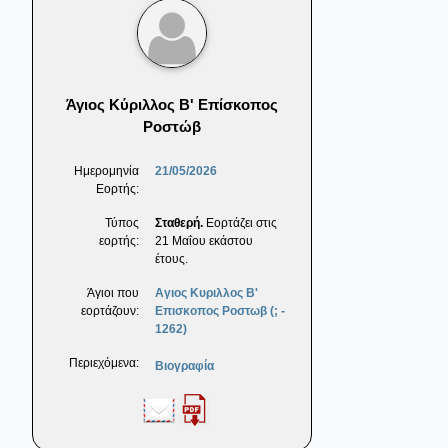
Άγιος Κύριλλος Β' Επίσκοπος
Ροστώβ
Ημερομηνία
21/05/2026
Εορτής:
Τύπος
Σταθερή.
Εορτάζει στις
εορτής:
21 Μαΐου εκάστου
έτους.
Άγιοι που
Αγιος Κυριλλος Β'
εορτάζουν:
Επισκοπος Ροστωβ (; -
1262)
Περιεχόμενα:
Βιογραφία