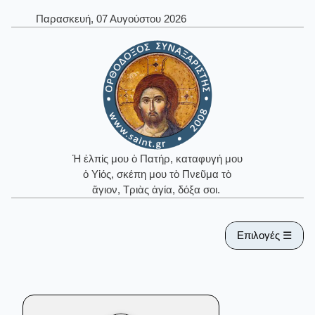
Παρασκευή, 07 Αυγούστου 2026
Ἡ ἐλπίς μου ὁ Πατήρ, καταφυγή μου
ὁ Υἱός, σκέπη μου τὸ Πνεῦμα τὸ
ἅγιον, Τριὰς ἁγία, δόξα σοι.
Επιλογές ☰