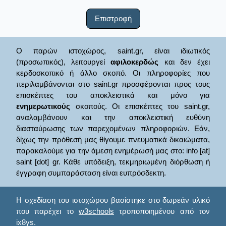
Επιστροφή
Ο παρών ιστοχώρος, saint.gr, είναι ιδιωτικός
(προσωπικός), λειτουργεί
αφιλοκερδώς
και δεν έχει
κερδοσκοπικό ή άλλο σκοπό. Οι πληροφορίες που
περιλαμβάνονται στο saint.gr προσφέρονται προς τους
επισκέπτες του αποκλειστικά και μόνο για
ενημερωτικούς
σκοπούς. Οι επισκέπτες του saint.gr,
αναλαμβάνουν και την αποκλειστική ευθύνη
διασταύρωσης των παρεχομένων πληροφοριών. Εάν,
δίχως την πρόθεσή μας θίγουμε πνευματικά δικαιώματα,
παρακαλούμε για την άμεση ενημέρωσή μας στο: info [at]
saint [dot] gr. Κάθε υπόδειξη, τεκμηριωμένη διόρθωση ή
έγγραφη συμπαράσταση είναι ευπρόσδεκτη.
Η σχεδίαση του ιστοχώρου βασίστηκε στο δωρεάν υλικό
που παρέχει το
w3schools
τροποποιημένου από τον
ix8ys.