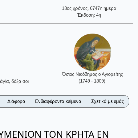
18ος χρόνος, 6747η ημέρα
Έκδοση: 4η
Όσιος Νικόδημος ο Αγιορείτης
(1749 - 1809)
ἁγία, δόξα σοι
Διάφορα
Ενδιαφέροντα κείμενα
Σχετικά με εμάς
ΕΥΜΕΝΙΟΝ ΤΟΝ ΚΡΗΤΑ ΕΝ