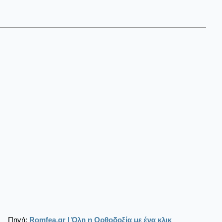
Πηγή:
Romfea.gr | Όλη η Ορθοδοξία με ένα κλικ