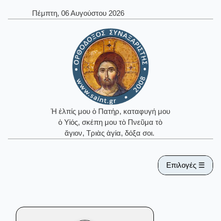
Πέμπτη, 06 Αυγούστου 2026
Ἡ ἐλπίς μου ὁ Πατήρ, καταφυγή μου
ὁ Υἱός, σκέπη μου τὸ Πνεῦμα τὸ
ἅγιον, Τριὰς ἁγία, δόξα σοι.
Επιλογές ☰