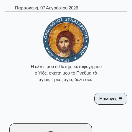
Παρασκευή, 07 Αυγούστου 2026
Ἡ ἐλπίς μου ὁ Πατήρ, καταφυγή μου
ὁ Υἱός, σκέπη μου τὸ Πνεῦμα τὸ
ἅγιον, Τριὰς ἁγία, δόξα σοι.
Επιλογές ☰