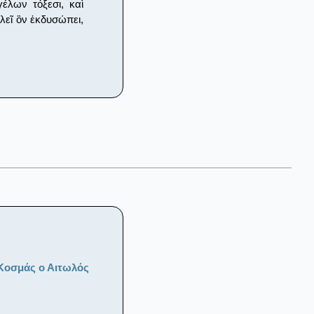
έλων τόξεσι, καὶ
λεῖ ὂν ἐκδυσώπει,
Κοσμάς ο Αιτωλός