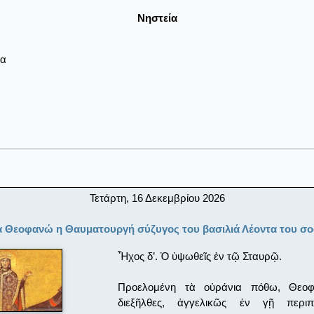
Νηστεία
ρα
Τετάρτη, 16 Δεκεμβρίου 2026
α Θεοφανώ η Θαυματουργή σύζυγος του βασιλιά Λέοντα του σ
Ἦχος δ’. Ὁ ὑψωθεῖς ἐν τῷ Σταυρῷ.
Προελομένη τὰ οὐράνια πόθω, Θεοφ
διεξῆλθες, ἀγγελικῶς ἐν γῇ περιπ