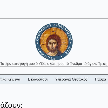
 Πατήρ, καταφυγή μου ὁ Υἱός, σκέπη μου τὸ Πνεῦμα τὸ ἅγιον, Τριὰς 
τικά Κείμενα
Εικονοστάσι
Υπεραγία Θεοτόκος
Πάσχα
τάζουν: