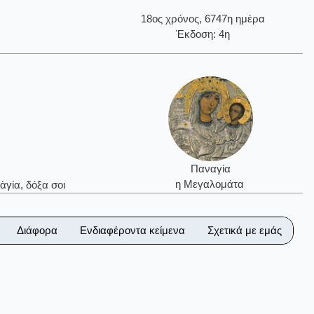
18ος χρόνος, 6747η ημέρα
Έκδοση: 4η
Παναγία
η Μεγαλομάτα
ἁγία, δόξα σοι
Διάφορα
Ενδιαφέροντα κείμενα
Σχετικά με εμάς