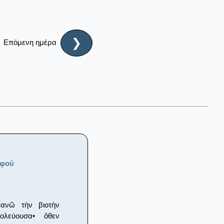
❯
Επόμενη ημέρα
οφού
ανῶ τὴν βιοτὴν
ολεύουσα• ὅθεν