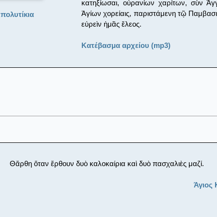
κατηξίωσαι, οὐρανίων χαρίτων, σὺν Ἀγγ
Ἁγίων χορείαις, παριστάμενη τῷ Παμβασι
πολυτίκια
εὐρεὶν ἠμᾶς ἔλεος.
Κατέβασμα αρχείου (mp3)
Θἄρθη ὅταν ἔρθουν δυὸ καλοκαίρια καὶ δυὸ πασχαλιὲς μαζί.
Άγιος 