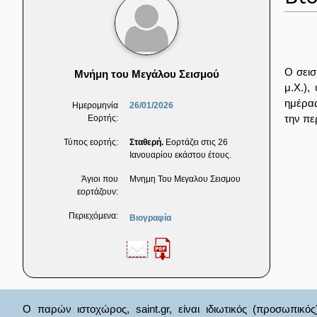
Ο σεισ
Μνήμη του Μεγάλου Σεισμού
μ.Χ.),
ημέρας
Ημερομηνία
26/01/2026
την πε
Εορτής:
Τύπος εορτής:
Σταθερή.
Εορτάζει στις 26
Ιανουαρίου εκάστου έτους.
Άγιοι που
Μνημη Του Μεγαλου Σεισμου
εορτάζουν:
Περιεχόμενα:
Βιογραφία
Ο παρών ιστοχώρος, saint.gr, είναι ιδιωτικός (προσωπικός