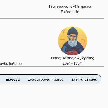
18ος χρόνος, 6747η ημέρα
Έκδοση: 4η
Όσιος Παΐσιος ο Αγιορείτης
(1924 - 1994)
ἁγία, δόξα σοι
Διάφορα
Ενδιαφέροντα κείμενα
Σχετικά με εμάς