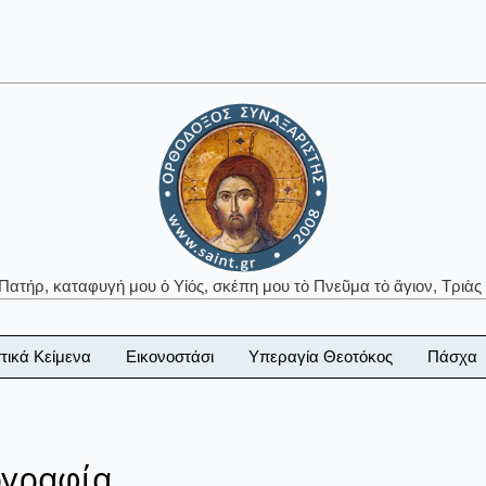
 Πατήρ, καταφυγή μου ὁ Υἱός, σκέπη μου τὸ Πνεῦμα τὸ ἅγιον, Τριὰς 
τικά Κείμενα
Εικονοστάσι
Υπεραγία Θεοτόκος
Πάσχα
ογραφία