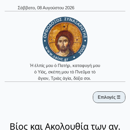
Σάββατο, 08 Αυγούστου 2026
Ἡ ἐλπίς μου ὁ Πατήρ, καταφυγή μου
ὁ Υἱός, σκέπη μου τὸ Πνεῦμα τὸ
ἅγιον, Τριὰς ἁγία, δόξα σοι.
Επιλογές ☰
Βίος και Ακολουθία των αγ.