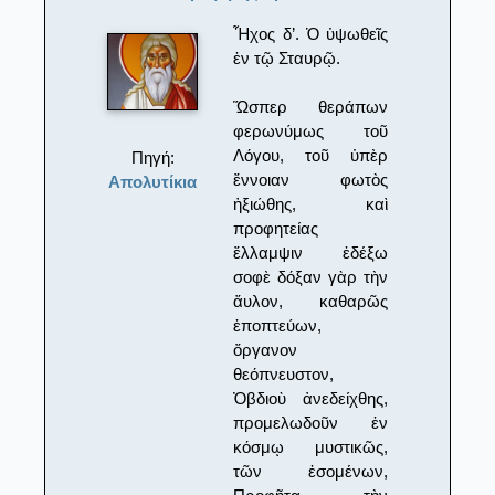
Ἦχος δ’. Ὁ ὑψωθεῖς
ἐν τῷ Σταυρῷ.
Ὥσπερ θεράπων
φερωνύμως τοῦ
Λόγου, τοῦ ὑπὲρ
Πηγή:
ἔννοιαν φωτὸς
Απολυτίκια
ἠξιώθης, καὶ
προφητείας
ἔλλαμψιν ἐδέξω
σοφὲ δόξαν γὰρ τὴν
ἄυλον, καθαρῶς
ἐποπτεύων,
ὄργανον
θεόπνευστον,
Ὀβδιοὺ ἀνεδείχθης,
προμελωδοῦν ἐν
κόσμῳ μυστικῶς,
τῶν ἐσομένων,