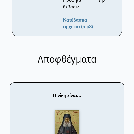
Προφῆτα τὴν
ἔκβασιν.
Κατέβασμα
αρχείου (mp3)
Αποφθέγματα
Η νίκη είναι…