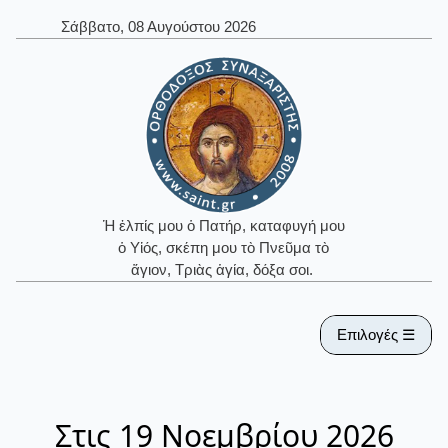
Σάββατο, 08 Αυγούστου 2026
Ἡ ἐλπίς μου ὁ Πατήρ, καταφυγή μου
ὁ Υἱός, σκέπη μου τὸ Πνεῦμα τὸ
ἅγιον, Τριὰς ἁγία, δόξα σοι.
Επιλογές ☰
Στις 19 Νοεμβρίου 2026