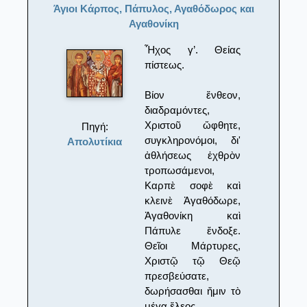
Άγιοι Κάρπος, Πάπυλος, Αγαθόδωρος και
Αγαθονίκη
Ἦχος γ’. Θείας
πίστεως.
Βίον ἔνθεον,
διαδραμόντες,
Χριστοῦ ὤφθητε,
Πηγή:
συγκληρονόμοι, δι'
Απολυτίκια
ἀθλήσεως ἐχθρὸν
τροπωσάμενοι,
Καρπὲ σοφὲ καὶ
κλεινὲ Ἀγαθόδωρε,
Ἀγαθονίκη καὶ
Πάπυλε ἔνδοξε.
Θεῖοι Μάρτυρες,
Χριστῷ τῷ Θεῷ
πρεσβεύσατε,
δωρήσασθαι ἤμιν τὸ
μέγα ἔλεος.