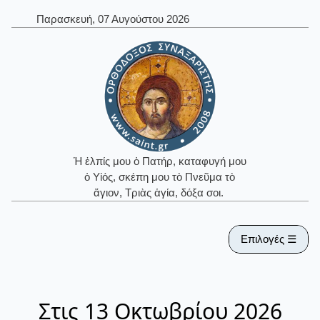
Παρασκευή, 07 Αυγούστου 2026
Ἡ ἐλπίς μου ὁ Πατήρ, καταφυγή μου
ὁ Υἱός, σκέπη μου τὸ Πνεῦμα τὸ
ἅγιον, Τριὰς ἁγία, δόξα σοι.
Επιλογές ☰
Στις 13 Οκτωβρίου 2026