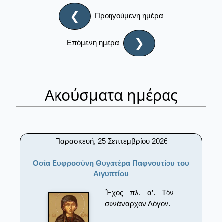
❮
Προηγούμενη ημέρα
❯
Επόμενη ημέρα
Ακούσματα ημέρας
Παρασκευή, 25 Σεπτεμβρίου 2026
Οσία Ευφροσύνη Θυγατέρα Παφνουτίου του
Αιγυπτίου
Ἦχος πλ. α’. Τὸν
συνάναρχον Λόγον.