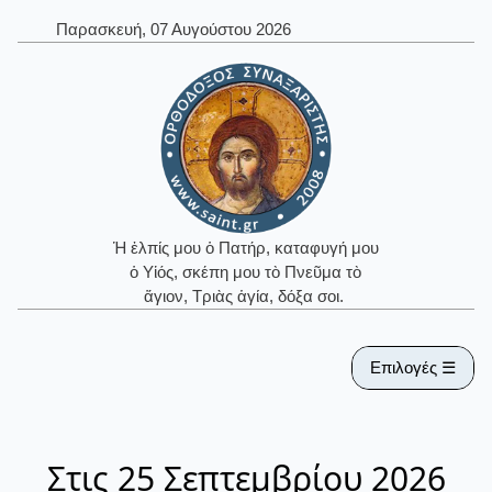
Παρασκευή, 07 Αυγούστου 2026
Ἡ ἐλπίς μου ὁ Πατήρ, καταφυγή μου
ὁ Υἱός, σκέπη μου τὸ Πνεῦμα τὸ
ἅγιον, Τριὰς ἁγία, δόξα σοι.
Επιλογές ☰
Στις 25 Σεπτεμβρίου 2026