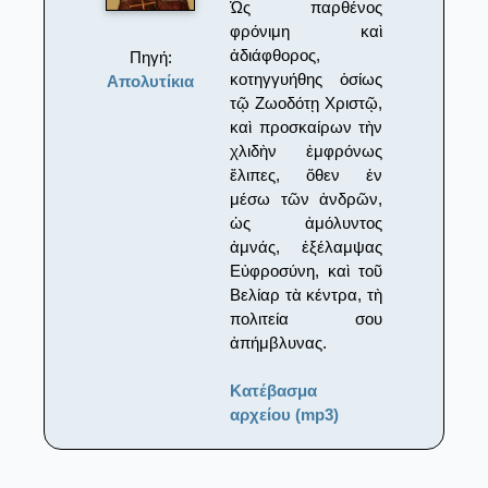
Ὡς παρθένος
φρόνιμη καὶ
ἀδιάφθορος,
Πηγή:
κοτηγγυήθης ὁσίως
Απολυτίκια
τῷ Ζωοδότῃ Χριστῷ,
καὶ προσκαίρων τὴν
χλιδὴν ἐμφρόνως
ἔλιπες, ὅθεν ἐν
μέσω τῶν ἀνδρῶν,
ὡς ἀμόλυντος
ἀμνάς, ἐξέλαμψας
Εὐφροσύνη, καὶ τοῦ
Βελίαρ τὰ κέντρα, τὴ
πολιτεία σου
ἀπήμβλυνας.
Κατέβασμα
αρχείου (mp3)