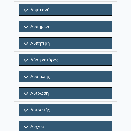
Λυμπιανή
Λυπημένη
Λυπητερή
Λύση κατάρας
Λυσιτελής
Λύτρωση
Λυτρωτής
Λυχνία