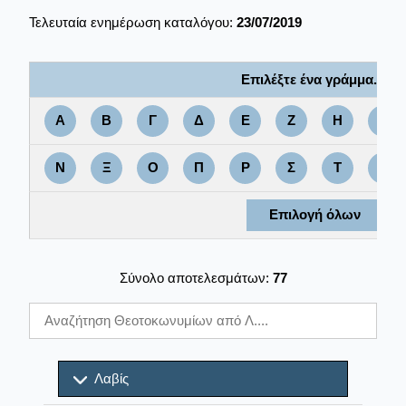
Τελευταία ενημέρωση καταλόγου:
23/07/2019
Επιλέξτε ένα γράμμα....
Α
Β
Γ
Δ
Ε
Ζ
Η
Θ
Ν
Ξ
Ο
Π
Ρ
Σ
Τ
Υ
Επιλογή όλων
Σύνολο αποτελεσμάτων:
77
Λαβίς