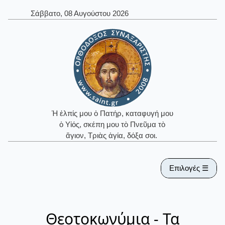
Σάββατο, 08 Αυγούστου 2026
Ἡ ἐλπίς μου ὁ Πατήρ, καταφυγή μου
ὁ Υἱός, σκέπη μου τὸ Πνεῦμα τὸ
ἅγιον, Τριὰς ἁγία, δόξα σοι.
Επιλογές ☰
Θεοτοκωνύμια - Τα