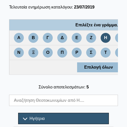
Τελευταία ενημέρωση καταλόγου:
23/07/2019
Επιλέξτε ένα γράμμα....
Α
Β
Γ
Δ
Ε
Ζ
Η
Θ
Ν
Ξ
Ο
Π
Ρ
Σ
Τ
Υ
Επιλογή όλων
Σύνολο αποτελεσμάτων:
5
Ηγήτρια