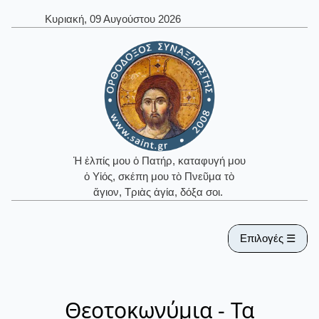
Κυριακή, 09 Αυγούστου 2026
Ἡ ἐλπίς μου ὁ Πατήρ, καταφυγή μου
ὁ Υἱός, σκέπη μου τὸ Πνεῦμα τὸ
ἅγιον, Τριὰς ἁγία, δόξα σοι.
Επιλογές ☰
Θεοτοκωνύμια - Τα