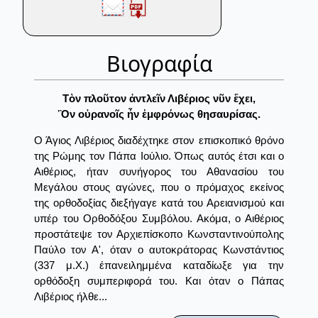
Βιογραφία
Τὸν πλοῦτον ἀντλεῖν Λιβέριος νῦν ἔχει,
Ὃν οὐρανοῖς ἦν ἐμφρόνως θησαυρίσας.
Ο Άγιος Λιβέριος διαδέχτηκε στον επισκοπικό θρόνο
της Ρώμης τον Πάπα Ιούλιο. Όπως αυτός έτσι και ο
Αιθέριος, ήταν συνήγορος του Αθανασίου του
Μεγάλου στους αγώνες, που ο πρόμαχος εκείνος
της ορθοδοξίας διεξήγαγε κατά του Αρειανισμού και
υπέρ του Ορθοδόξου Συμβόλου. Ακόμα, ο Αιθέριος
προστάτεψε τον Αρχιεπίσκοπο Κωνσταντινούπολης
Παύλο τον Α', όταν ο αυτοκράτορας Κωνστάντιος
(337 μ.Χ.) έπανειλημμένα καταδίωξε για την
ορθόδοξη συμπεριφορά του. Και όταν ο Πάπας
Λιβέριος ήλθε...