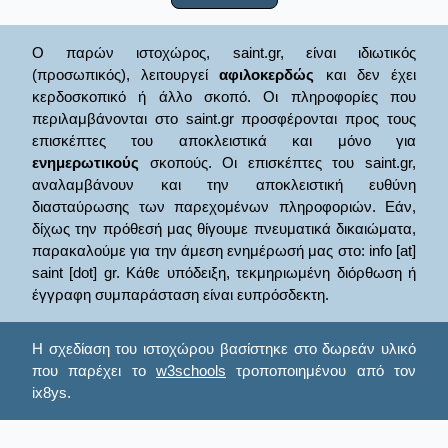
Ο παρών ιστοχώρος, saint.gr, είναι ιδιωτικός
(προσωπικός), λειτουργεί
αφιλοκερδώς
και δεν έχει
κερδοσκοπικό ή άλλο σκοπό. Οι πληροφορίες που
περιλαμβάνονται στο saint.gr προσφέρονται προς τους
επισκέπτες του αποκλειστικά και μόνο για
ενημερωτικούς
σκοπούς. Οι επισκέπτες του saint.gr,
αναλαμβάνουν και την αποκλειστική ευθύνη
διασταύρωσης των παρεχομένων πληροφοριών. Εάν,
δίχως την πρόθεσή μας θίγουμε πνευματικά δικαιώματα,
παρακαλούμε για την άμεση ενημέρωσή μας στο: info [at]
saint [dot] gr. Κάθε υπόδειξη, τεκμηριωμένη διόρθωση ή
έγγραφη συμπαράσταση είναι ευπρόσδεκτη.
Η σχεδίαση του ιστοχώρου βασίστηκε στο δωρεάν υλικό
που παρέχει το
w3schools
τροποποιημένου από τον
ix8ys.