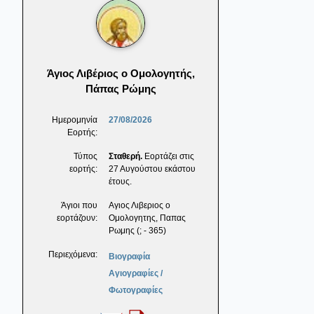
Άγιος Λιβέριος ο Ομολογητής,
Πάπας Ρώμης
Ημερομηνία
27/08/2026
Εορτής:
Τύπος
Σταθερή.
Εορτάζει στις
εορτής:
27 Αυγούστου εκάστου
έτους.
Άγιοι που
Αγιος Λιβεριος ο
εορτάζουν:
Ομολογητης, Παπας
Ρωμης (; - 365)
Περιεχόμενα:
Βιογραφία
Αγιογραφίες /
Φωτογραφίες