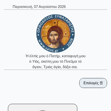
Παρασκευή, 07 Αυγούστου 2026
Ἡ ἐλπίς μου ὁ Πατήρ, καταφυγή μου
ὁ Υἱός, σκέπη μου τὸ Πνεῦμα τὸ
ἅγιον, Τριὰς ἁγία, δόξα σοι.
Επιλογές ☰