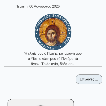
Πέμπτη, 06 Αυγούστου 2026
Ἡ ἐλπίς μου ὁ Πατήρ, καταφυγή μου
ὁ Υἱός, σκέπη μου τὸ Πνεῦμα τὸ
ἅγιον, Τριὰς ἁγία, δόξα σοι.
Επιλογές ☰