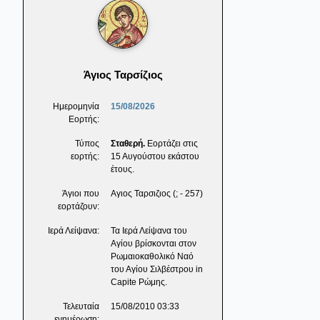
Άγιος Ταρσίζιος
Ημερομηνία
15/08/2026
Εορτής:
Τύπος
Σταθερή.
Εορτάζει στις
εορτής:
15 Αυγούστου εκάστου
έτους.
Άγιοι που
Αγιος Ταρσιζιος (; - 257)
εορτάζουν:
Ιερά Λείψανα:
Τα Ιερά Λείψανα του
Αγίου βρίσκονται στον
Ρωμαιοκαθολικό Ναό
του Αγίου Σιλβέστρου in
Capite Ρώμης.
Τελευταία
15/08/2010 03:33
ενημέρωση: