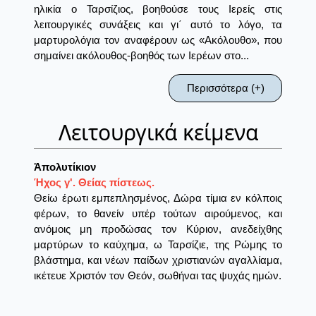
ηλικία ο Ταρσίζιος, βοηθούσε τους Ιερείς στις
λειτουργικές συνάξεις και γι΄ αυτό το λόγο, τα
μαρτυρολόγια τον αναφέρουν ως «Ακόλουθο», που
σημαίνει ακόλουθος-βοηθός των Ιερέων στο...
Περισσότερα (+)
Λειτουργικά κείμενα
Ἀπολυτίκιον
Ήχος γ'. Θείας πίστεως.
Θείω έρωτι εμπεπλησμένος, Δώρα τίμια εν κόλποις
φέρων, το θανείν υπέρ τούτων αιρούμενος, και
ανόμοις μη προδώσας τον Κύριον, ανεδείχθης
μαρτύρων το καύχημα, ω Ταρσίζιε, της Ρώμης το
βλάστημα, και νέων παίδων χριστιανών αγαλλίαμα,
ικέτευε Χριστόν τον Θεόν, σωθήναι τας ψυχάς ημών.