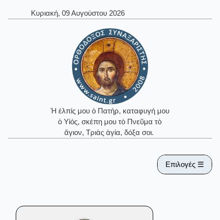
Κυριακή, 09 Αυγούστου 2026
Ἡ ἐλπίς μου ὁ Πατήρ, καταφυγή μου
ὁ Υἱός, σκέπη μου τὸ Πνεῦμα τὸ
ἅγιον, Τριὰς ἁγία, δόξα σοι.
Επιλογές ☰