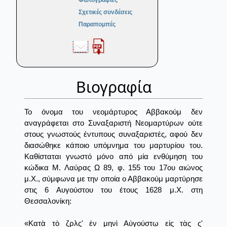
Φωτογραφίες
Σχετικές συνδέσεις
Παραπομπές
Βιογραφία
Το όνομα του νεομάρτυρος Αββακούμ δεν
αναγράφεται στο Συναξαριστή Νεομαρτύρων ούτε
στους γνωστούς έντυπους συναξαριστές, αφού δεν
διασώθηκε κάποιο υπόμνημα του μαρτυρίου του.
Καθίσταται γνωστό μόνο από μία ενθύμηση του
κώδικα Μ. Λαύρας Ω 89, φ. 155 του 17ου αιώνος
μ.Χ., σύμφωνα με την οποία ο Αββακούμ μαρτύρησε
στις 6 Αυγούστου του έτους 1628 μ.Χ. στη
Θεσσαλονίκη:
«Κατὰ τὸ ζρλς' ἐν μηνὶ Αὐγούστῳ εἰς τὰς ς'