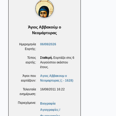
Άγιος Αββακούμ ο
Νεομάρτυρας
Ημερομηνία
06/08/2026
Εορτής:
Τύπος
Σταθερή.
Εορτάζει στις 6
εορτής:
Αυγούστου εκάστου
έτους.
Άγιοι που
Αγιος Αββακουμ ο
εορτάζουν:
Νεομαρτυρας (; - 1628)
Τελευταία
16/08/2011 16:22
ενημέρωση:
Περιεχόμενα:
Βιογραφία
Αγιογραφίες /