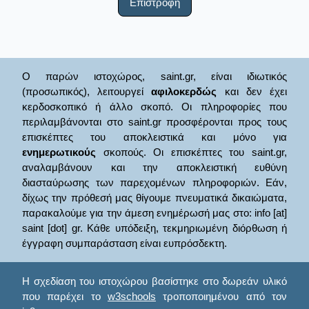
Επιστροφή
Ο παρών ιστοχώρος, saint.gr, είναι ιδιωτικός
(προσωπικός), λειτουργεί
αφιλοκερδώς
και δεν έχει
κερδοσκοπικό ή άλλο σκοπό. Οι πληροφορίες που
περιλαμβάνονται στο saint.gr προσφέρονται προς τους
επισκέπτες του αποκλειστικά και μόνο για
ενημερωτικούς
σκοπούς. Οι επισκέπτες του saint.gr,
αναλαμβάνουν και την αποκλειστική ευθύνη
διασταύρωσης των παρεχομένων πληροφοριών. Εάν,
δίχως την πρόθεσή μας θίγουμε πνευματικά δικαιώματα,
παρακαλούμε για την άμεση ενημέρωσή μας στο: info [at]
saint [dot] gr. Κάθε υπόδειξη, τεκμηριωμένη διόρθωση ή
έγγραφη συμπαράσταση είναι ευπρόσδεκτη.
Η σχεδίαση του ιστοχώρου βασίστηκε στο δωρεάν υλικό
που παρέχει το
w3schools
τροποποιημένου από τον