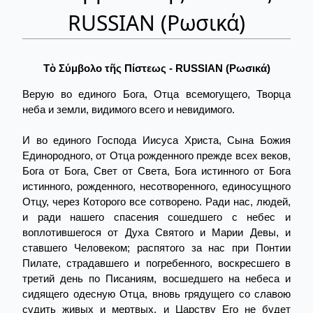
RUSSIAN (Ρωσικά)
Τὸ Σύμβολο τῆς Πίστεως - RUSSIAN (Ρωσικά)
Верую во единого Бога, Отца всемогущего, Творца
неба и земли, видимого всего и невидимого.
И во единого Господа Иисуса Христа, Сына Божия
Единородного, от Отца рожденного прежде всех веков,
Бога от Бога, Свет от Света, Бога истинного от Бога
истинного, рожденного, несотворенного, единосущного
Отцу, через Которого все сотворено. Ради нас, людей,
и ради нашего спасения сошедшего с небес и
воплотившегося от Духа Святого и Марии Девы, и
ставшего Человеком; распятого за нас при Понтии
Пилате, страдавшего и погребенного, воскресшего в
третий день по Писаниям, восшедшего на небеса и
сидящего одесную Отца, вновь грядущего со славою
судить живых и мертвых, и Царству Его не будет