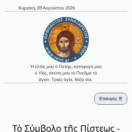
Κυριακή, 09 Αυγούστου 2026
Ἡ ἐλπίς μου ὁ Πατήρ, καταφυγή μου
ὁ Υἱός, σκέπη μου τὸ Πνεῦμα τὸ
ἅγιον, Τριὰς ἁγία, δόξα σοι.
Επιλογές ☰
Τὸ Σύμβολο τῆς Πίστεως -