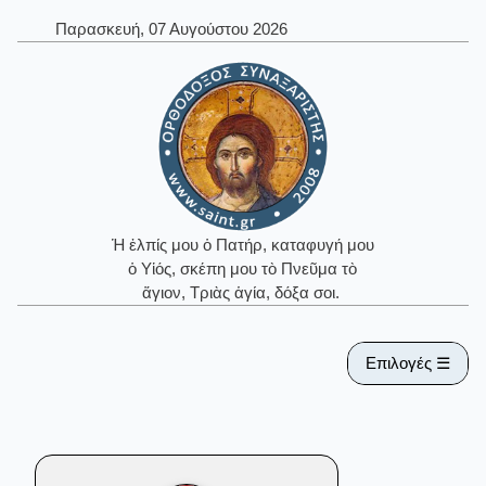
Παρασκευή, 07 Αυγούστου 2026
Ἡ ἐλπίς μου ὁ Πατήρ, καταφυγή μου
ὁ Υἱός, σκέπη μου τὸ Πνεῦμα τὸ
ἅγιον, Τριὰς ἁγία, δόξα σοι.
Επιλογές ☰