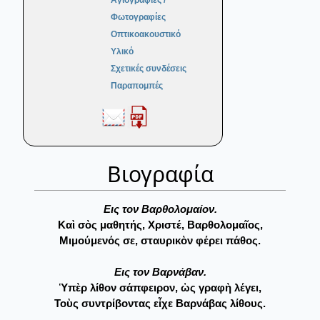
Αγιογραφίες /
Φωτογραφίες
Οπτικοακουστικό
Υλικό
Σχετικές συνδέσεις
Παραπομπές
Βιογραφία
Eις τον Bαρθολομαίον.
Καὶ σὸς μαθητής, Χριστέ, Βαρθολομαῖος,
Μιμούμενός σε, σταυρικὸν φέρει πάθος.
Eις τον Bαρνάβαν.
Ὑπὲρ λίθον σάπφειρον, ὡς γραφὴ λέγει,
Τοὺς συντρίβοντας εἶχε Βαρνάβας λίθους.