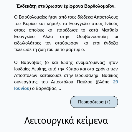
Ἑνδεκάτῃ σταύρωσαν ἐρίφρονα Βαρθολομαῖον.
Ο Βαρθολομαίος ήταν από τους δώδεκα Απόστολους
του Κυρίου και κήρυξε το Ευαγγέλιο στους Ινδούς
στους οποίους και παρέδωσε το κατά Ματθαίο
Ευαγγέλιο. Αλλά στην Ουρβανούπολη οι
ειδωλολάτρες τον σταύρωσαν, και έτσι ένδοξα
τελείωσε τη ζωή του με το μαρτύριο.
Ο Βαρνάβας (ο και Iωσής ονομαζόμενος) ήταν
Ιουδαίος Λευίτης, από την Κύπρο και στα χρόνια των
Αποστόλων κατοικούσε στην Ιερουσαλήμ. Βασικός
συνεργάτης του Αποστόλου Παύλου (βλέπε
29
Ιουνίου
) ο Βαρνάβας,...
Περισσότερα (+)
Λειτουργικά κείμενα