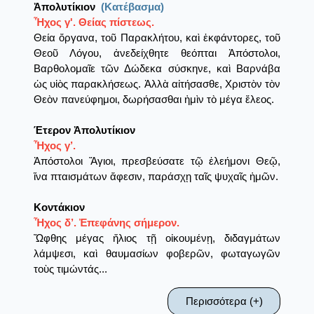
Ἀπολυτίκιον
(Κατέβασμα)
Ἦχος γ'. Θείας πίστεως.
Θεία ὄργανα, τοῦ Παρακλήτου, καὶ ἐκφάντορες, τοῦ
Θεοῦ Λόγου, ἀνεδείχθητε θεόπται Ἀπόστολοι,
Βαρθολομαῖε τῶν Δώδεκα σύσκηνε, καὶ Βαρνάβα
ὡς υἱὸς παρακλήσεως. Ἀλλὰ αἰτήσασθε, Χριστὸν τὸν
Θεὸν πανεύφημοι, δωρήσασθαι ἠμὶν τὸ μέγα ἔλεος.
Έτερον Ἀπολυτίκιον
Ἦχος γ’.
Ἀπόστολοι Ἅγιοι, πρεσβεύσατε τῷ ἐλεήμονι Θεῷ,
ἵνα πταισμάτων ἄφεσιν, παράσχῃ ταῖς ψυχαῖς ἡμῶν.
Κοντάκιον
Ἦχος δ’. Ἐπεφάνης σήμερον.
Ὤφθης μέγας ἤλιος τῇ οἰκουμένῃ, διδαγμάτων
λάμψεσι, καὶ θαυμασίων φοβερῶν, φωταγωγῶν
τοὺς τιμώντάς...
Περισσότερα (+)