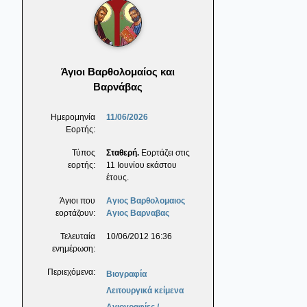
Άγιοι Βαρθολομαίος και
Βαρνάβας
Ημερομηνία
11/06/2026
Εορτής:
Τύπος
Σταθερή.
Εορτάζει στις
εορτής:
11 Ιουνίου εκάστου
έτους.
Άγιοι που
Αγιος Βαρθολομαιος
εορτάζουν:
Αγιος Βαρναβας
Τελευταία
10/06/2012 16:36
ενημέρωση:
Περιεχόμενα:
Βιογραφία
Λειτουργικά κείμενα