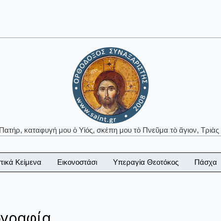
 Πατήρ, καταφυγή μου ὁ Υἱός, σκέπη μου τὸ Πνεῦμα τὸ ἅγιον, Τριὰς 
τικά Κείμενα
Εικονοστάσι
Υπεραγία Θεοτόκος
Πάσχα
ογραφία