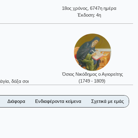
18ος χρόνος, 6747η ημέρα
Έκδοση: 4η
Όσιος Νικόδημος ο Αγιορείτης
(1749 - 1809)
ἁγία, δόξα σοι
Διάφορα
Ενδιαφέροντα κείμενα
Σχετικά με εμάς