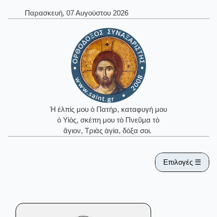
Παρασκευή, 07 Αυγούστου 2026
Ἡ ἐλπίς μου ὁ Πατήρ, καταφυγή μου
ὁ Υἱός, σκέπη μου τὸ Πνεῦμα τὸ
ἅγιον, Τριὰς ἁγία, δόξα σοι.
Επιλογές ☰