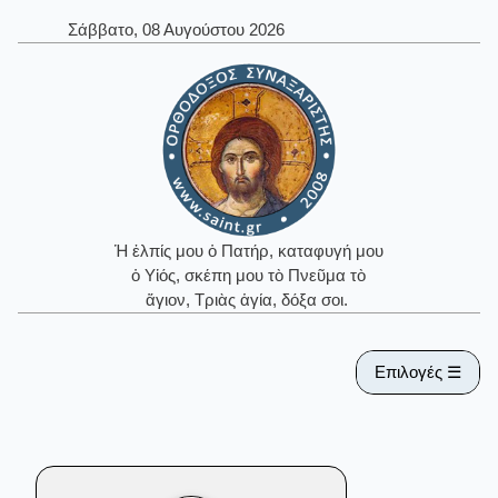
Σάββατο, 08 Αυγούστου 2026
Ἡ ἐλπίς μου ὁ Πατήρ, καταφυγή μου
ὁ Υἱός, σκέπη μου τὸ Πνεῦμα τὸ
ἅγιον, Τριὰς ἁγία, δόξα σοι.
Επιλογές ☰