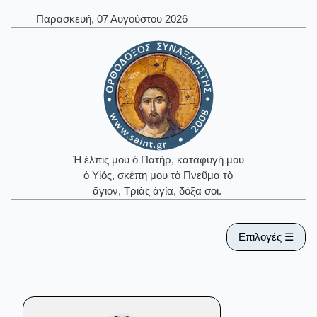
Παρασκευή, 07 Αυγούστου 2026
Ἡ ἐλπίς μου ὁ Πατήρ, καταφυγή μου
ὁ Υἱός, σκέπη μου τὸ Πνεῦμα τὸ
ἅγιον, Τριὰς ἁγία, δόξα σοι.
Επιλογές ☰