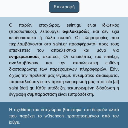
Επιστροφή
Ο παρών ιστοχώρος, saint.gr, είναι ιδιωτικός
(προσωπικός), λειτουργεί
αφιλοκερδώς
και δεν έχει
κερδοσκοπικό ή άλλο σκοπό. Οι πληροφορίες που
περιλαμβάνονται στο saint.gr προσφέρονται προς τους
επισκέπτες του αποκλειστικά και μόνο για
ενημερωτικούς
σκοπούς. Οι επισκέπτες του saint.gr,
αναλαμβάνουν και την αποκλειστική ευθύνη
διασταύρωσης των παρεχομένων πληροφοριών. Εάν,
δίχως την πρόθεσή μας θίγουμε πνευματικά δικαιώματα,
παρακαλούμε για την άμεση ενημέρωσή μας στο: info [at]
saint [dot] gr. Κάθε υπόδειξη, τεκμηριωμένη διόρθωση ή
έγγραφη συμπαράσταση είναι ευπρόσδεκτη.
Η σχεδίαση του ιστοχώρου βασίστηκε στο δωρεάν υλικό
που παρέχει το
w3schools
τροποποιημένου από τον
ix8ys.