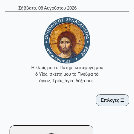
Σάββατο, 08 Αυγούστου 2026
Ἡ ἐλπίς μου ὁ Πατήρ, καταφυγή μου
ὁ Υἱός, σκέπη μου τὸ Πνεῦμα τὸ
ἅγιον, Τριὰς ἁγία, δόξα σοι.
Επιλογές ☰