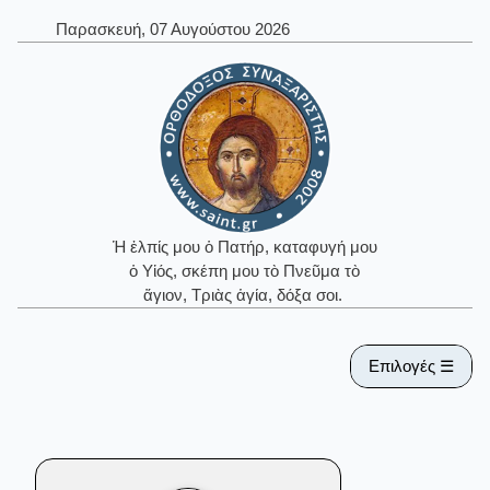
Παρασκευή, 07 Αυγούστου 2026
Ἡ ἐλπίς μου ὁ Πατήρ, καταφυγή μου
ὁ Υἱός, σκέπη μου τὸ Πνεῦμα τὸ
ἅγιον, Τριὰς ἁγία, δόξα σοι.
Επιλογές ☰