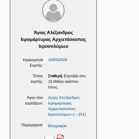
Άγιος Αλέξανδρος
Ιερομάρτυρας Αρχιεπίσκοπος
Ιεροσολύμων
Ημερομηνία
16/05/2026
Εορτής:
Τύπος
Σταθερή.
Εορτάζει στις
εορτής:
16 Μαΐου εκάστου
έτους.
Άγιοι που
Αγιος Αλεξανδρος
εορτάζουν:
Ιερομαρτυρας
Αρχιεπισκοπος
Ιεροσολυμων (; - 251)
Περιεχόμενα:
Βιογραφία