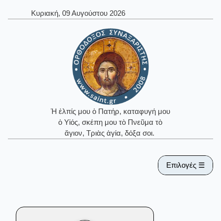
Κυριακή, 09 Αυγούστου 2026
Ἡ ἐλπίς μου ὁ Πατήρ, καταφυγή μου
ὁ Υἱός, σκέπη μου τὸ Πνεῦμα τὸ
ἅγιον, Τριὰς ἁγία, δόξα σοι.
Επιλογές ☰