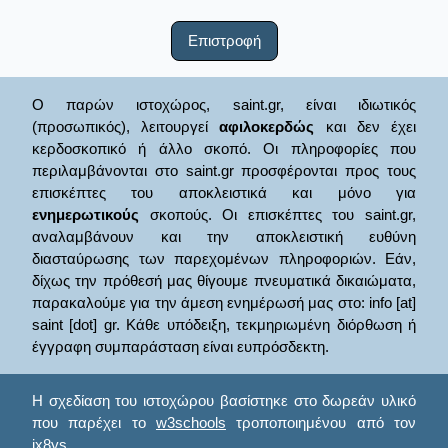
Επιστροφή
Ο παρών ιστοχώρος, saint.gr, είναι ιδιωτικός
(προσωπικός), λειτουργεί
αφιλοκερδώς
και δεν έχει
κερδοσκοπικό ή άλλο σκοπό. Οι πληροφορίες που
περιλαμβάνονται στο saint.gr προσφέρονται προς τους
επισκέπτες του αποκλειστικά και μόνο για
ενημερωτικούς
σκοπούς. Οι επισκέπτες του saint.gr,
αναλαμβάνουν και την αποκλειστική ευθύνη
διασταύρωσης των παρεχομένων πληροφοριών. Εάν,
δίχως την πρόθεσή μας θίγουμε πνευματικά δικαιώματα,
παρακαλούμε για την άμεση ενημέρωσή μας στο: info [at]
saint [dot] gr. Κάθε υπόδειξη, τεκμηριωμένη διόρθωση ή
έγγραφη συμπαράσταση είναι ευπρόσδεκτη.
Η σχεδίαση του ιστοχώρου βασίστηκε στο δωρεάν υλικό
που παρέχει το
w3schools
τροποποιημένου από τον
ix8ys.