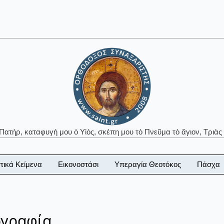
 Πατήρ, καταφυγή μου ὁ Υἱός, σκέπη μου τὸ Πνεῦμα τὸ ἅγιον, Τριὰς 
τικά Κείμενα
Εικονοστάσι
Υπεραγία Θεοτόκος
Πάσχα
ογραφία