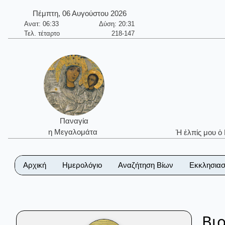
Πέμπτη, 06 Αυγούστου 2026
Ανατ: 06:33
Δύση: 20:31
Τελ. τέταρτο
218-147
Παναγία
η Μεγαλομάτα
Ἡ ἐλπίς μου ὁ
Αρχική
Ημερολόγιο
Αναζήτηση Βίων
Εκκλησιασ
Βι