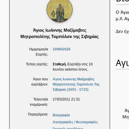
Ο Άγιο
μ.Χ. Α
Άγιος Ιωάννης Μαξίμοβιτς
Δεν έχ
Μητροπολίτης Τομπόλσκ της Σιβηρίας
Ημερομηνία
10/06/2026
Εορτής:
Αγ
Τύπος εορτής:
Σταθερή.
Εορτάζει στις 10
Ιουνίου εκάστου έτους.
Άγιοι που
Αγιος Ιωαννης Μαξιμοβιτς
εορτάζουν:
Μητροπολιτης Τομπολσκ Της
Σιβηριας (1651 - 1715)
Τελευταία
27/03/2011 21:31
ενημέρωση:
Άγ
Περιεχόμενα:
Βιογραφία
Μητ
Αγιογραφίες / Φωτογραφίες