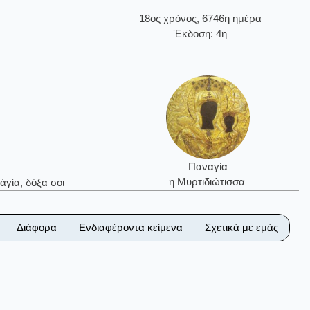
18ος χρόνος, 6746η ημέρα
Έκδοση: 4η
Παναγία
η Μυρτιδιώτισσα
ἁγία, δόξα σοι
Διάφορα
Ενδιαφέροντα κείμενα
Σχετικά με εμάς