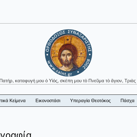
 Πατήρ, καταφυγή μου ὁ Υἱός, σκέπη μου τὸ Πνεῦμα τὸ ἅγιον, Τριὰς 
τικά Κείμενα
Εικονοστάσι
Υπεραγία Θεοτόκος
Πάσχα
ογραφία