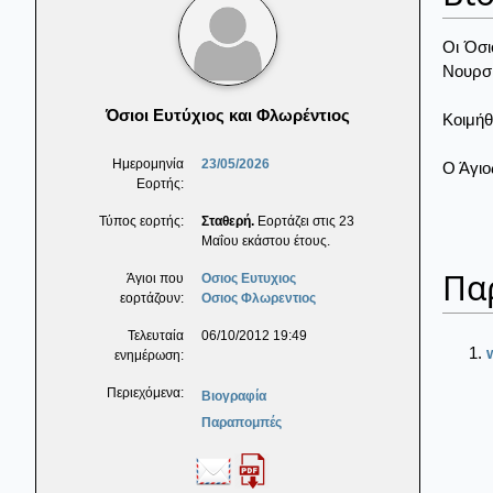
Οι Όσι
Νουρσί
Όσιοι Ευτύχιος και Φλωρέντιος
Κοιμήθ
Ημερομηνία
23/05/2026
Ο Άγιο
Εορτής:
Τύπος εορτής:
Σταθερή.
Εορτάζει στις 23
Μαΐου εκάστου έτους.
Πα
Άγιοι που
Οσιος Ευτυχιος
εορτάζουν:
Οσιος Φλωρεντιος
Τελευταία
06/10/2012 19:49
ενημέρωση:
Περιεχόμενα:
Βιογραφία
Παραπομπές