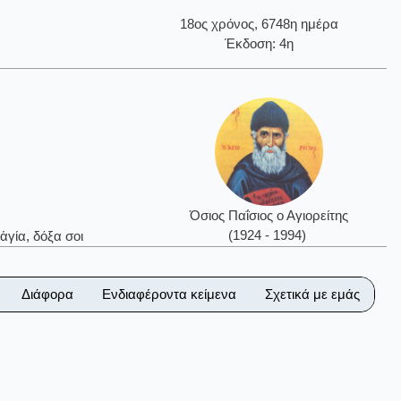
18ος χρόνος, 6748η ημέρα
Έκδοση: 4η
Όσιος Παΐσιος ο Αγιορείτης
(1924 - 1994)
ἁγία, δόξα σοι
Διάφορα
Ενδιαφέροντα κείμενα
Σχετικά με εμάς