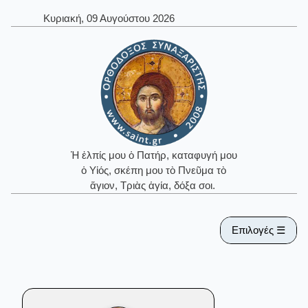
Κυριακή, 09 Αυγούστου 2026
Ἡ ἐλπίς μου ὁ Πατήρ, καταφυγή μου
ὁ Υἱός, σκέπη μου τὸ Πνεῦμα τὸ
ἅγιον, Τριὰς ἁγία, δόξα σοι.
Επιλογές ☰