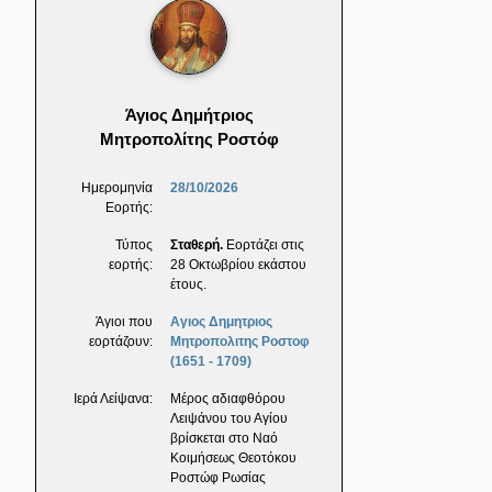
Άγιος Δημήτριος
Μητροπολίτης Ροστόφ
Ημερομηνία
28/10/2026
Εορτής:
Τύπος
Σταθερή.
Εορτάζει στις
εορτής:
28 Οκτωβρίου εκάστου
έτους.
Άγιοι που
Αγιος Δημητριος
εορτάζουν:
Μητροπολιτης Ροστοφ
(1651 - 1709)
Ιερά Λείψανα:
Μέρος αδιαφθόρου
Λειψάνου του Αγίου
βρίσκεται στο Ναό
Κοιμήσεως Θεοτόκου
Ροστώφ Ρωσίας