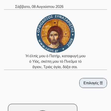
Σάββατο, 08 Αυγούστου 2026
Ἡ ἐλπίς μου ὁ Πατήρ, καταφυγή μου
ὁ Υἱός, σκέπη μου τὸ Πνεῦμα τὸ
ἅγιον, Τριὰς ἁγία, δόξα σοι.
Επιλογές ☰