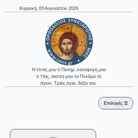
Κυριακή, 09 Αυγούστου 2026
Ἡ ἐλπίς μου ὁ Πατήρ, καταφυγή μου
ὁ Υἱός, σκέπη μου τὸ Πνεῦμα τὸ
ἅγιον, Τριὰς ἁγία, δόξα σοι.
Επιλογές ☰