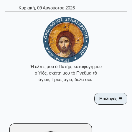
Κυριακή, 09 Αυγούστου 2026
Ἡ ἐλπίς μου ὁ Πατήρ, καταφυγή μου
ὁ Υἱός, σκέπη μου τὸ Πνεῦμα τὸ
ἅγιον, Τριὰς ἁγία, δόξα σοι.
Επιλογές ☰