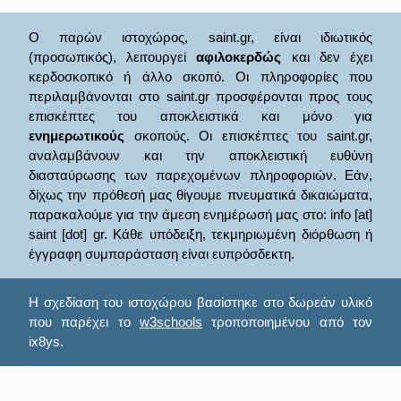
Ο παρών ιστοχώρος, saint.gr, είναι ιδιωτικός
(προσωπικός), λειτουργεί
αφιλοκερδώς
και δεν έχει
κερδοσκοπικό ή άλλο σκοπό. Οι πληροφορίες που
περιλαμβάνονται στο saint.gr προσφέρονται προς τους
επισκέπτες του αποκλειστικά και μόνο για
ενημερωτικούς
σκοπούς. Οι επισκέπτες του saint.gr,
αναλαμβάνουν και την αποκλειστική ευθύνη
διασταύρωσης των παρεχομένων πληροφοριών. Εάν,
δίχως την πρόθεσή μας θίγουμε πνευματικά δικαιώματα,
παρακαλούμε για την άμεση ενημέρωσή μας στο: info [at]
saint [dot] gr. Κάθε υπόδειξη, τεκμηριωμένη διόρθωση ή
έγγραφη συμπαράσταση είναι ευπρόσδεκτη.
Η σχεδίαση του ιστοχώρου βασίστηκε στο δωρεάν υλικό
που παρέχει το
w3schools
τροποποιημένου από τον
ix8ys.