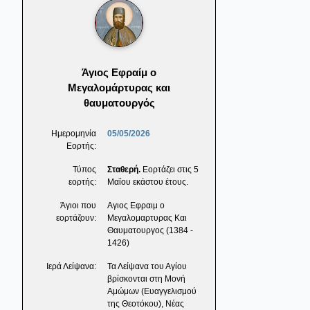
Άγιος Εφραίμ ο
Μεγαλομάρτυρας και
θαυματουργός
Ημερομηνία
05/05/2026
Εορτής:
Τύπος
Σταθερή.
Εορτάζει στις 5
εορτής:
Μαΐου εκάστου έτους.
Άγιοι που
Αγιος Εφραιμ ο
εορτάζουν:
Μεγαλομαρτυρας Και
Θαυματουργος (1384 -
1426)
Ιερά Λείψανα:
Τα Λείψανα του Αγίου
βρίσκονται στη Μονή
Αμώμων (Ευαγγελισμού
της Θεοτόκου), Νέας