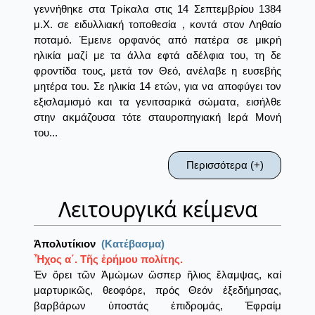
γεννήθηκε στα Τρίκαλα στις 14 Σεπτεμβρίου 1384
μ.Χ. σε ειδυλλιακή τοποθεσία , κοντά στον Ληθαίο
ποταμό. Έμεινε ορφανός από πατέρα σε μικρή
ηλικία μαζί με τα άλλα εφτά αδέλφια του, τη δε
φροντίδα τους, μετά τον Θεό, ανέλαβε η ευσεβής
μητέρα του. Σε ηλικία 14 ετών, για να αποφύγει τον
εξισλαμισμό και τα γενιτσαρικά σώματα, εισήλθε
στην ακμάζουσα τότε σταυροπηγιακή Ιερά Μονή
του...
Περισσότερα (+)
Λειτουργικά κείμενα
Ἀπολυτίκιον
(Κατέβασμα)
Ἦχος α΄. Τῆς ἐρήμου πολίτης.
Ἐν ὄρει τῶν Ἀμώμων ὥσπερ ἥλιος ἔλαμψας, καί
μαρτυρικῶς, θεοφόρε, πρός Θεόν ἐξεδήμησας,
βαρβάρων ὑποστάς ἐπιδρομάς, Ἐφραίμ