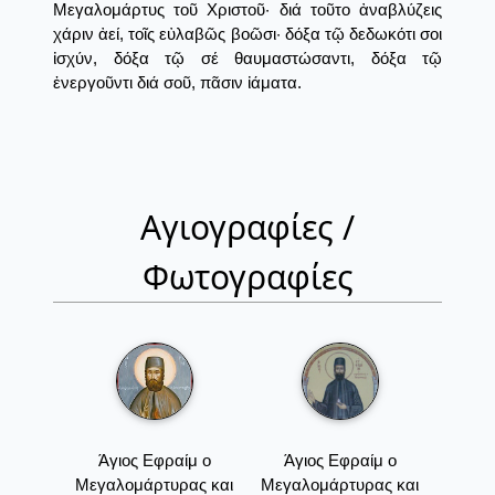
Μεγαλομάρτυς τοῦ Χριστοῦ· διά τοῦτο ἀναβλύζεις
χάριν ἀεί, τοῖς εὐλαβῶς βοῶσι· δόξα τῷ δεδωκότι σοι
ἰσχύν, δόξα τῷ σέ θαυμαστώσαντι, δόξα τῷ
ἐνεργοῦντι διά σοῦ, πᾶσιν ἰάματα.
Αγιογραφίες /
Φωτογραφίες
Άγιος Εφραίμ ο
Άγιος Εφραίμ ο
Μεγαλομάρτυρας και
Μεγαλομάρτυρας και