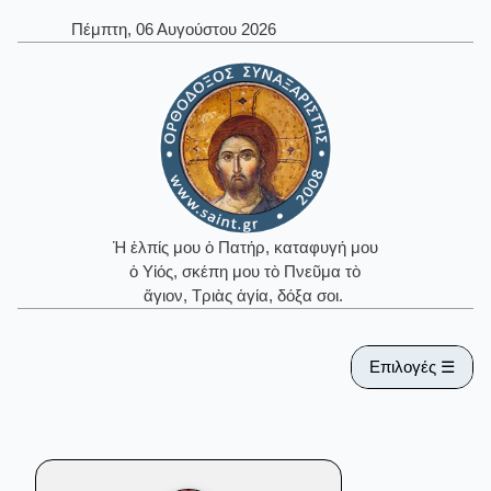
Πέμπτη, 06 Αυγούστου 2026
Ἡ ἐλπίς μου ὁ Πατήρ, καταφυγή μου
ὁ Υἱός, σκέπη μου τὸ Πνεῦμα τὸ
ἅγιον, Τριὰς ἁγία, δόξα σοι.
Επιλογές ☰