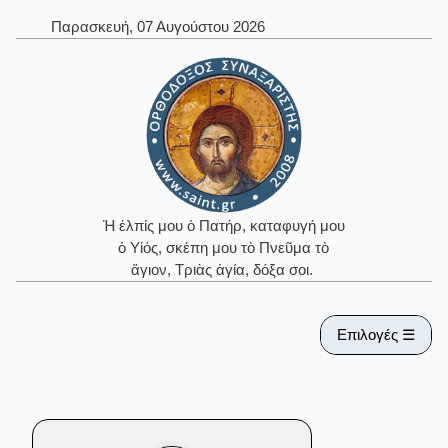
Παρασκευή, 07 Αυγούστου 2026
Ἡ ἐλπίς μου ὁ Πατήρ, καταφυγή μου
ὁ Υἱός, σκέπη μου τὸ Πνεῦμα τὸ
ἅγιον, Τριὰς ἁγία, δόξα σοι.
Επιλογές ☰