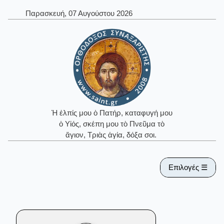
Παρασκευή, 07 Αυγούστου 2026
Ἡ ἐλπίς μου ὁ Πατήρ, καταφυγή μου
ὁ Υἱός, σκέπη μου τὸ Πνεῦμα τὸ
ἅγιον, Τριὰς ἁγία, δόξα σοι.
Επιλογές ☰