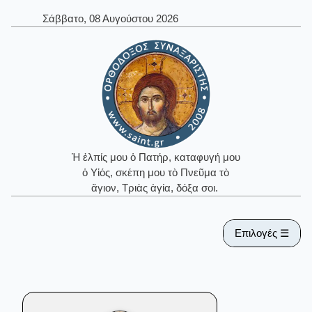
Σάββατο, 08 Αυγούστου 2026
Ἡ ἐλπίς μου ὁ Πατήρ, καταφυγή μου
ὁ Υἱός, σκέπη μου τὸ Πνεῦμα τὸ
ἅγιον, Τριὰς ἁγία, δόξα σοι.
Επιλογές ☰