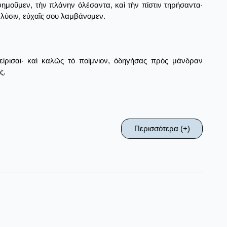
ημοῦμεν, τὴν πλάνην ὀλέσαντα, καὶ τὴν πίστιν τηρήσαντα·
λύσιν, εὐχαῖς σου λαμβάνομεν.
είρισαι· καὶ καλῶς τό ποίμνιον, ὁδηγήσας πρὸς μάνδραν
ς.
Περισσότερα (+)