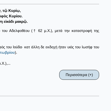
, τῷ Κυρίῳ,
λφὸς Κυρίου.
η εἰκάδι μακρῷ.
 του Αδελφοθέου († 62 μ.Χ.), μετά την καταστροφή της
ός του Ιούδα· κατ άλλη δε εκδοχή ήταν υιός του Ιωσήφ του
κτωβρίου
).
Χ.),...
Περισσότερα (+)