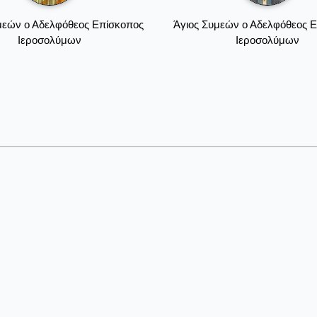
μεών ο Αδελφόθεος Επίσκοπος
Άγιος Συμεών ο Αδελφόθεος 
Ιεροσολύμων
Ιεροσολύμων