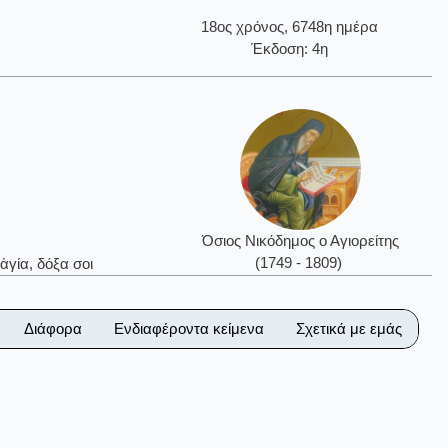
18ος χρόνος, 6748η ημέρα
Έκδοση: 4η
Όσιος Νικόδημος ο Αγιορείτης
(1749 - 1809)
ἁγία, δόξα σοι
Διάφορα
Ενδιαφέροντα κείμενα
Σχετικά με εμάς