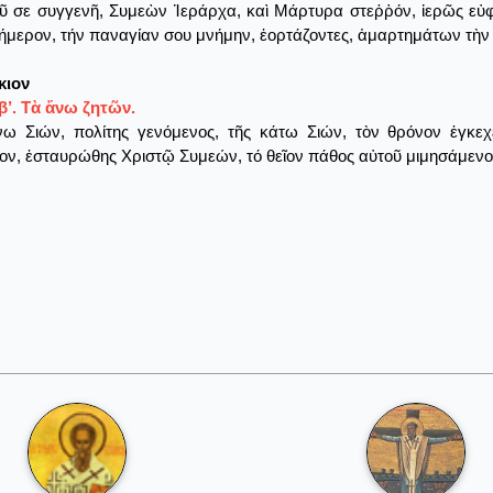
ῦ σε συγγενῆ, Συμεὼν Ἱεράρχα, καὶ Μάρτυρα στεῤῥόν, ἱερῶς εὐφ
ήμερον, τήν παναγίαν σου μνήμην, ἑορτάζοντες, ἁμαρτημάτων τὴν 
κιον
β’. Τὰ ἄνω ζητῶν.
ω Σιών, πολίτης γενόμενος, τῆς κάτω Σιών, τὸν θρόνον ἐγκεχ
ον, ἐσταυρώθης Χριστῷ Συμεών, τό θεῖον πάθος αὐτοῦ μιμησάμενο