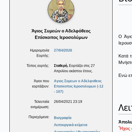
Άγιος Συμεών ο Αδελφόθεος
Ο Άγι
Επίσκοπος Ιεροσολύμων
Ιερουσ
Ημερομηνία
27/04/2026
Κατά τ
Εορτής:
Μνήστο
Τύπος εορτής:
Σταθερή.
Εορτάζει στις 27
Απριλίου εκάστου έτους.
Ενώ επ
Άγιοι που
Αγιος Συμεων ο Αδελφοθεος
εορτάζουν:
Επισκοπος Ιεροσολυμων (-12
- 107)
Τελευταία
26/04/2021 23:19
Λει
ενημέρωση:
Περιεχόμενα:
Βιογραφία
Ἀπολυ
Λειτουργικά κείμενα
Ἦχος α