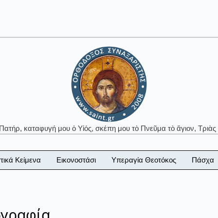
 Πατήρ, καταφυγή μου ὁ Υἱός, σκέπη μου τὸ Πνεῦμα τὸ ἅγιον, Τριὰς 
τικά Κείμενα
Εικονοστάσι
Υπεραγία Θεοτόκος
Πάσχα
ογραφία