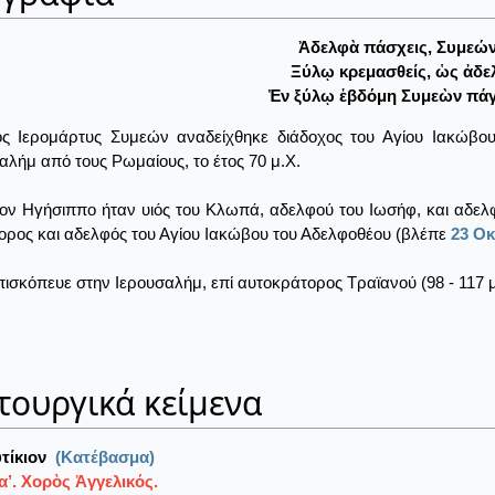
Ἀδελφὰ πάσχεις, Συμεών
Ξύλῳ κρεμασθείς, ὡς ἀδε
Ἐν ξύλῳ ἑβδόμη Συμεὼν πάγ
ος Ιερομάρτυς Συμεών αναδείχθηκε διάδοχος του Αγίου Ιακώβου
αλήμ από τους Ρωμαίους, το έτος 70 μ.Χ.
ον Ηγήσιππο ήταν υιός του Κλωπά, αδελφού του Ιωσήφ, και αδελφ
ρος και αδελφός του Αγίου Ιακώβου του Αδελφοθέου (βλέπε
23 Ο
ισκόπευε στην Ιερουσαλήμ, επί αυτοκράτορος Τραϊανού (98 - 117 μ.
τουργικά κείμενα
τίκιον
(Κατέβασμα)
’. Χορὸς Ἀγγελικός.