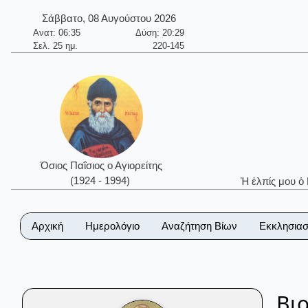
Σάββατο, 08 Αυγούστου 2026
Ανατ: 06:35
Δύση: 20:29
Σελ. 25 ημ.
220-145
Όσιος Παΐσιος ο Αγιορείτης
(1924 - 1994)
Ἡ ἐλπίς μου ὁ
Αρχική
Ημερολόγιο
Αναζήτηση Βίων
Εκκλησιασ
Βι