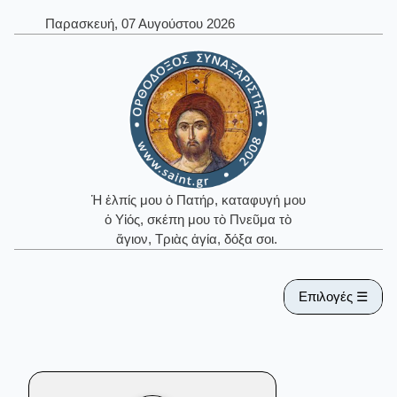
Παρασκευή, 07 Αυγούστου 2026
Ἡ ἐλπίς μου ὁ Πατήρ, καταφυγή μου
ὁ Υἱός, σκέπη μου τὸ Πνεῦμα τὸ
ἅγιον, Τριὰς ἁγία, δόξα σοι.
Επιλογές ☰